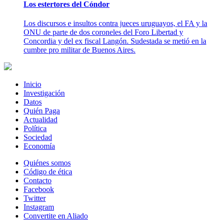
Los estertores del Cóndor
Los discursos e insultos contra jueces uruguayos, el FA y la
ONU de parte de dos coroneles del Foro Libertad y
Concordia y del ex fiscal Langón. Sudestada se metió en la
cumbre pro militar de Buenos Aires.
Inicio
Investigación
Datos
Quién Paga
Actualidad
Política
Sociedad
Economía
Quiénes somos
Código de ética
Contacto
Facebook
Twitter
Instagram
Convertite en Aliado