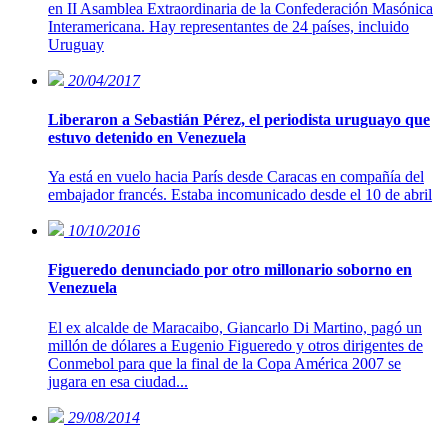
en II Asamblea Extraordinaria de la Confederación Masónica
Interamericana. Hay representantes de 24 países, incluido
Uruguay
20/04/2017
Liberaron a Sebastián Pérez, el periodista uruguayo que
estuvo detenido en Venezuela
Ya está en vuelo hacia París desde Caracas en compañía del
embajador francés. Estaba incomunicado desde el 10 de abril
10/10/2016
Figueredo denunciado por otro millonario soborno en
Venezuela
El ex alcalde de Maracaibo, Giancarlo Di Martino, pagó un
millón de dólares a Eugenio Figueredo y otros dirigentes de
Conmebol para que la final de la Copa América 2007 se
jugara en esa ciudad...
29/08/2014