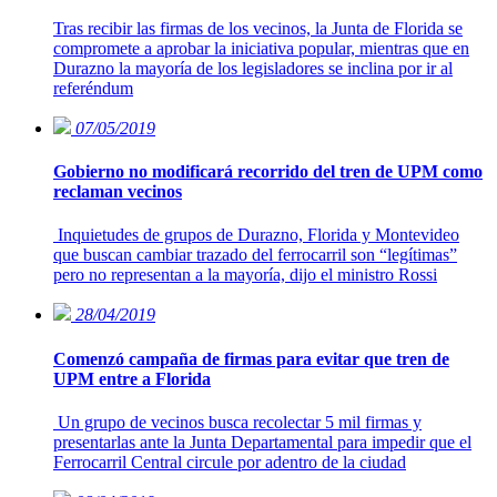
Tras recibir las firmas de los vecinos, la Junta de Florida se
compromete a aprobar la iniciativa popular, mientras que en
Durazno la mayoría de los legisladores se inclina por ir al
referéndum
07/05/2019
Gobierno no modificará recorrido del tren de UPM como
reclaman vecinos
Inquietudes de grupos de Durazno, Florida y Montevideo
que buscan cambiar trazado del ferrocarril son “legítimas”
pero no representan a la mayoría, dijo el ministro Rossi
28/04/2019
Comenzó campaña de firmas para evitar que tren de
UPM entre a Florida
Un grupo de vecinos busca recolectar 5 mil firmas y
presentarlas ante la Junta Departamental para impedir que el
Ferrocarril Central circule por adentro de la ciudad