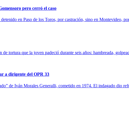
Gomensoro pero cerró el caso
 detenido en Paso de los Toros, por castración, sino en Montevideo, po
ión de tortura que la joven padeció durante seis años: hambreada, golpead
tar a dirigente del OPR 33
ado” de Iván Morales Generalli, cometido en 1974. El indagado dio re