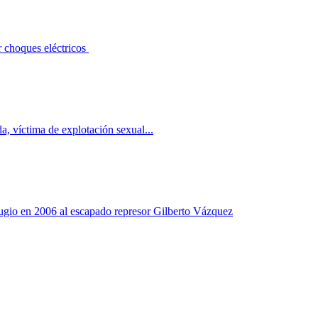
r choques eléctricos
a, víctima de explotación sexual...
fugio en 2006 al escapado represor Gilberto Vázquez