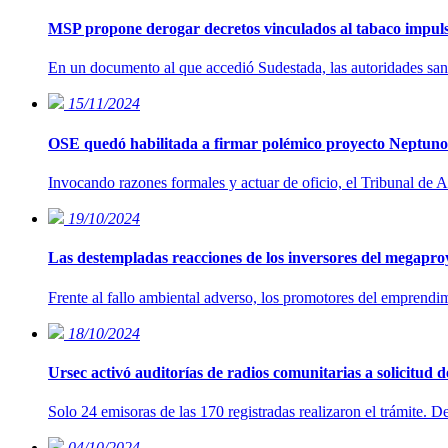
MSP propone derogar decretos vinculados al tabaco impuls
En un documento al que accedió Sudestada, las autoridades sanita
15/11/2024
OSE quedó habilitada a firmar polémico proyecto Neptuno tr
Invocando razones formales y actuar de oficio, el Tribunal de A
19/10/2024
Las destempladas reacciones de los inversores del megapro
Frente al fallo ambiental adverso, los promotores del emprend
18/10/2024
Ursec activó auditorías de radios comunitarias a solicitud
Solo 24 emisoras de las 170 registradas realizaron el trámite. 
04/10/2024