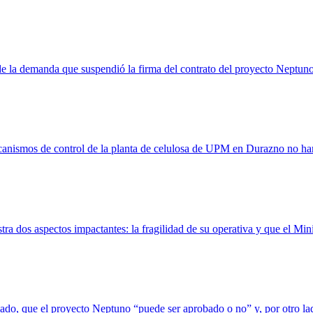
 de la demanda que suspendió la firma del contrato del proyecto Neptuno
anismos de control de la planta de celulosa de UPM en Durazno no han 
dos aspectos impactantes: la fragilidad de su operativa y que el Minis
n lado, que el proyecto Neptuno “puede ser aprobado o no” y, por otro 