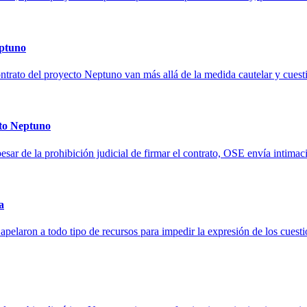
eptuno
ntrato del proyecto Neptuno van más allá de la medida cautelar y cuesti
cto Neptuno
ar de la prohibición judicial de firmar el contrato, OSE envía intimaci
a
 apelaron a todo tipo de recursos para impedir la expresión de los cues