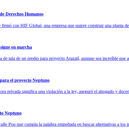
a de Derechos Humanos
firmó con HIF Global, una empresa que quiere construir una planta d
 sigue en marcha
de tala de un predio para proyecto Arazatí, aunque sea increíble que al
s para el proyecto Neptuno
dora privada significa una violación a la ley, aseguró el abogado y doce
cto Neptuno
calle Pou que cumpla la palabra empeñada en buscar alternativas a los