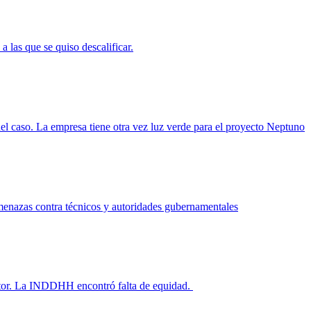
a las que se quiso descalificar.
del caso. La empresa tiene otra vez luz verde para el proyecto Neptuno
menazas contra técnicos y autoridades gubernamentales
sector. La INDDHH encontró falta de equidad.