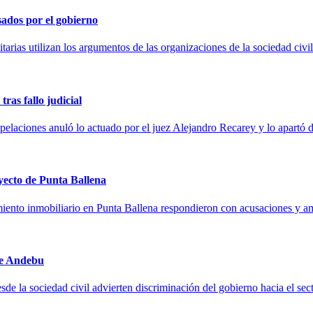
ados por el gobierno
rias utilizan los argumentos de las organizaciones de la sociedad civil 
as fallo judicial
pelaciones anuló lo actuado por el juez Alejandro Recarey y lo apartó 
yecto de Punta Ballena
imiento inmobiliario en Punta Ballena respondieron con acusaciones y a
 de Andebu
Desde la sociedad civil advierten discriminación del gobierno hacia el 