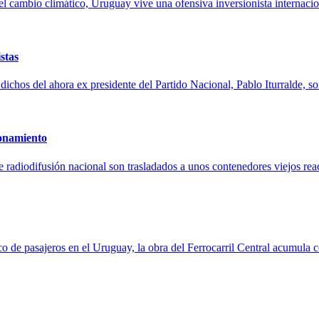
 el cambio climático, Uruguay vive una ofensiva inversionista internaci
stas
dichos del ahora ex presidente del Partido Nacional, Pablo Iturralde, s
ionamiento
 de radiodifusión nacional son trasladados a unos contenedores viejos r
ico de pasajeros en el Uruguay, la obra del Ferrocarril Central acumula 