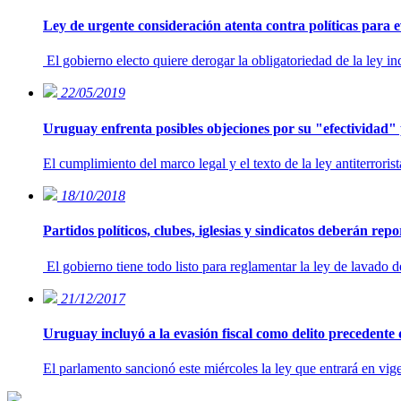
Ley de urgente consideración atenta contra políticas para e
El gobierno electo quiere derogar la obligatoriedad de la ley inc
22/05/2019
Uruguay enfrenta posibles objeciones por su "efectividad"
El cumplimiento del marco legal y el texto de la ley antiterrori
18/10/2018
Partidos políticos, clubes, iglesias y sindicatos deberán repo
El gobierno tiene todo listo para reglamentar la ley de lavado 
21/12/2017
Uruguay incluyó a la evasión fiscal como delito precedente 
El parlamento sancionó este miércoles la ley que entrará en vig