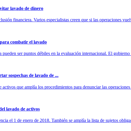
vitar lavado de dinero
lusión financiera. Varios especialistas creen que si las operaciones vuel
 para combatir el lavado
sta pueden ser puntos débiles en la evaluación internacional. El gobiern
rtar sospechas de lavado de ...
de activos que amplía los procedimientos para denunciar las operacione
del lavado de activos
encia el 1 de enero de 2018. También se amplía la lista de sujetos obli