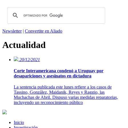
Newsletter
|
Convertite en Aliado
Actualidad
20/12/2021
Corte Interamericana condenó a Uruguay por
desapariciones y asesinatos en dictadura
La sentencia publicada este lunes refiere a los casos de
Tassino, González, Maidanik, Reyes y Raggio, las
Muchachas de Abril. Dispuso varias medidas reparatorias,
incluyendo un reconocimiento público
Inicio
Investigación