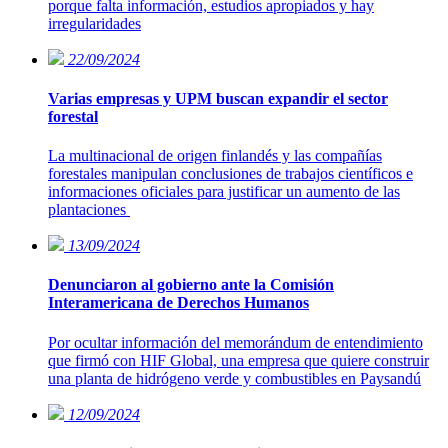
porque falta información, estudios apropiados y hay
irregularidades
22/09/2024
Varias empresas y UPM buscan expandir el sector
forestal
La multinacional de origen finlandés y las compañías
forestales manipulan conclusiones de trabajos científicos e
informaciones oficiales para justificar un aumento de las
plantaciones
13/09/2024
Denunciaron al gobierno ante la Comisión
Interamericana de Derechos Humanos
Por ocultar información del memorándum de entendimiento
que firmó con HIF Global, una empresa que quiere construir
una planta de hidrógeno verde y combustibles en Paysandú
12/09/2024