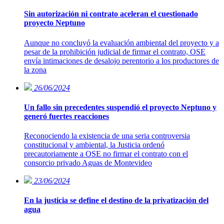
Sin autorización ni contrato aceleran el cuestionado
proyecto Neptuno
Aunque no concluyó la evaluación ambiental del proyecto y a
pesar de la prohibición judicial de firmar el contrato, OSE
envía intimaciones de desalojo perentorio a los productores de
la zona
26/06/2024
Un fallo sin precedentes suspendió el proyecto Neptuno y
generó fuertes reacciones
Reconociendo la existencia de una seria controversia
constitucional y ambiental, la Justicia ordenó
precautoriamente a OSE no firmar el contrato con el
consorcio privado Aguas de Montevideo
23/06/2024
En la justicia se define el destino de la privatización del
agua