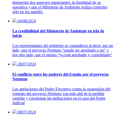
demuestra dos aspectos impactantes: la fragilidad de su
operativa y que el Ministerio de Ambiente realiza controles
sólo en los papeles
04/08/2024
La credibilidad del Ministerio de Ambiente en tela de
juicio
Los representantes del gobierno se contradicen al decir, por un
lado, que el proyecto Neptuno “puede ser aprobado o no” y,
por otro lado, que el mismo “ya está aprobado y consolidado”
28/07/2024
El conflicto entre los poderes del Estado por el proyecto
Neptuno
Las apelaciones del Poder Ejecutivo contra la suspensión del
contrato del proyecto Neptuno van más allá de la medida
cautelar y cuestionan las atribuciones en el caso del Poder
Judicial
08/07/2024