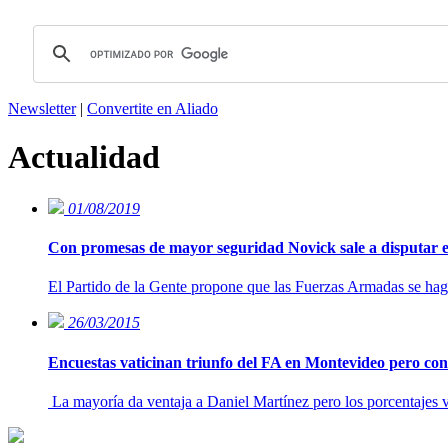
Newsletter
|
Convertite en Aliado
Actualidad
01/08/2019
Con promesas de mayor seguridad Novick sale a disputar el
El Partido de la Gente propone que las Fuerzas Armadas se haga
26/03/2015
Encuestas vaticinan triunfo del FA en Montevideo pero con g
La mayoría da ventaja a Daniel Martínez pero los porcentajes v