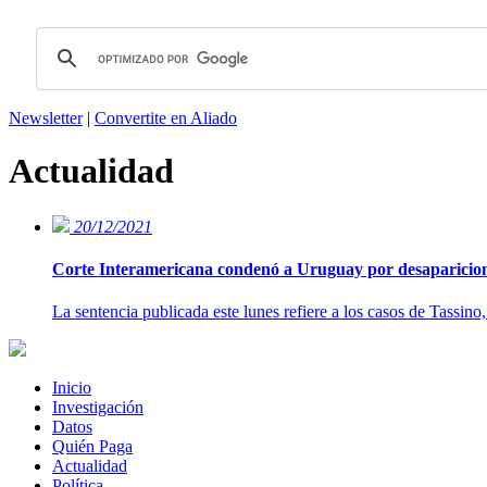
Newsletter
|
Convertite en Aliado
Actualidad
20/12/2021
Corte Interamericana condenó a Uruguay por desaparicione
La sentencia publicada este lunes refiere a los casos de Tassi
Inicio
Investigación
Datos
Quién Paga
Actualidad
Política