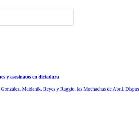
s y asesinatos en dictadura
no, González, Maidanik, Reyes y Raggio, las Muchachas de Abril. Dispu