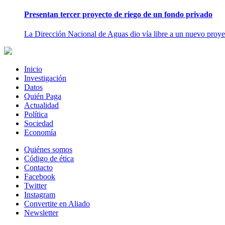
Presentan tercer proyecto de riego de un fondo privado
La Dirección Nacional de Aguas dio vía libre a un nuevo proyec
Inicio
Investigación
Datos
Quién Paga
Actualidad
Política
Sociedad
Economía
Quiénes somos
Código de ética
Contacto
Facebook
Twitter
Instagram
Convertite en Aliado
Newsletter