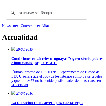
Newsletter
|
Convertite en Aliado
Actualidad
28/03/2019
Condiciones en cárceles uruguayas “siguen siendo pobres
e inhumanas”, según EEUU
Último informe de DDHH del Departamento de Estado de
EEUU señala que el 30% de los internos sufrió tratos crueles
y que otro 30% no ha tenido posibilidades de reinsertarse en
la sociedad
27/07/2016
La educación en la cárcel a pesar de las rejas