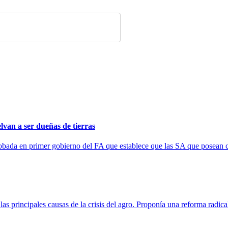
van a ser dueñas de tierras
obada en primer gobierno del FA que establece que las SA que posean 
las principales causas de la crisis del agro. Proponía una reforma radic