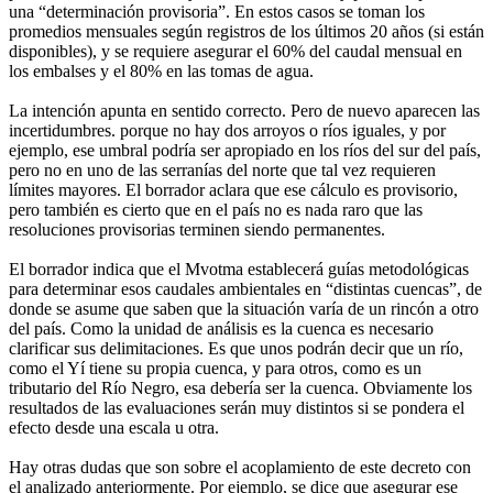
una “determinación provisoria”. En estos casos se toman los
promedios mensuales según registros de los últimos 20 años (si están
disponibles), y se requiere asegurar el 60% del caudal mensual en
los embalses y el 80% en las tomas de agua.
La intención apunta en sentido correcto. Pero de nuevo aparecen las
incertidumbres. porque no hay dos arroyos o ríos iguales, y por
ejemplo, ese umbral podría ser apropiado en los ríos del sur del país,
pero no en uno de las serranías del norte que tal vez requieren
límites mayores. El borrador aclara que ese cálculo es provisorio,
pero también es cierto que en el país no es nada raro que las
resoluciones provisorias terminen siendo permanentes.
El borrador indica que el Mvotma establecerá guías metodológicas
para determinar esos caudales ambientales en “distintas cuencas”, de
donde se asume que saben que la situación varía de un rincón a otro
del país. Como la unidad de análisis es la cuenca es necesario
clarificar sus delimitaciones. Es que unos podrán decir que un río,
como el Yí tiene su propia cuenca, y para otros, como es un
tributario del Río Negro, esa debería ser la cuenca. Obviamente los
resultados de las evaluaciones serán muy distintos si se pondera el
efecto desde una escala u otra.
Hay otras dudas que son sobre el acoplamiento de este decreto con
el analizado anteriormente. Por ejemplo, se dice que asegurar ese