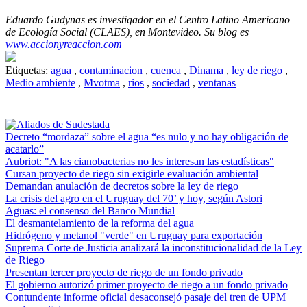
Eduardo Gudynas es investigador en el Centro Latino Americano
de Ecología Social (CLAES), en Montevideo. Su blog es
www.accionyreaccion.com
Etiquetas:
agua
,
contaminacion
,
cuenca
,
Dinama
,
ley de riego
,
Medio ambiente
,
Mvotma
,
rios
,
sociedad
,
ventanas
Decreto “mordaza” sobre el agua “es nulo y no hay obligación de
acatarlo”
Aubriot: "A las cianobacterias no les interesan las estadísticas"
Cursan proyecto de riego sin exigirle evaluación ambiental
Demandan anulación de decretos sobre la ley de riego
La crisis del agro en el Uruguay del 70’ y hoy, según Astori
Aguas: el consenso del Banco Mundial
El desmantelamiento de la reforma del agua
Hidrógeno y metanol "verde" en Uruguay para exportación
Suprema Corte de Justicia analizará la inconstitucionalidad de la Ley
de Riego
Presentan tercer proyecto de riego de un fondo privado
El gobierno autorizó primer proyecto de riego a un fondo privado
Contundente informe oficial desaconsejó pasaje del tren de UPM