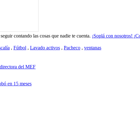
seguir contando las cosas que nadie te cuenta.
¡Soplá con nosotros! ¡Co
scalía
,
Fútbol
,
Lavado activos
,
Pacheco
,
ventanas
 directora del MEF
robó en 15 meses