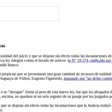
redo
nulidad del juicio y que se dejaran sin efecto todas las incautaciones d
a ley integral contra el lavado de activos -l
a N° 19.574, ratificada po
cuello blanco.
día propiciar que se presentaran una gran cantidad de recursos de nulida
n Uruguaya de Fútbol, Eugenio Figueredo,
imputado por “
un delito conti
o se "derogan" frente al peso de esta nueva ley, fue que los abogados d
, encima, no quedara ni un solo registro de su pasaje por los juzgados p
que se dejaran sin efecto todas las incautaciones que la Justicia realiz
s.