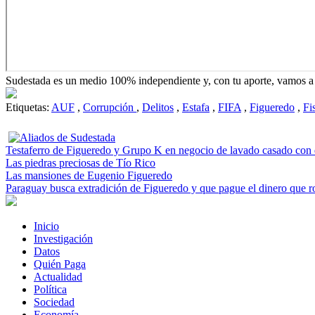
Sudestada es un medio 100% independiente y, con tu aporte, vamos a 
Etiquetas:
AUF
,
Corrupción
,
Delitos
,
Estafa
,
FIFA
,
Figueredo
,
Fi
Testaferro de Figueredo y Grupo K en negocio de lavado casado con
Las piedras preciosas de Tío Rico
Las mansiones de Eugenio Figueredo
Paraguay busca extradición de Figueredo y que pague el dinero que 
Inicio
Investigación
Datos
Quién Paga
Actualidad
Política
Sociedad
Economía