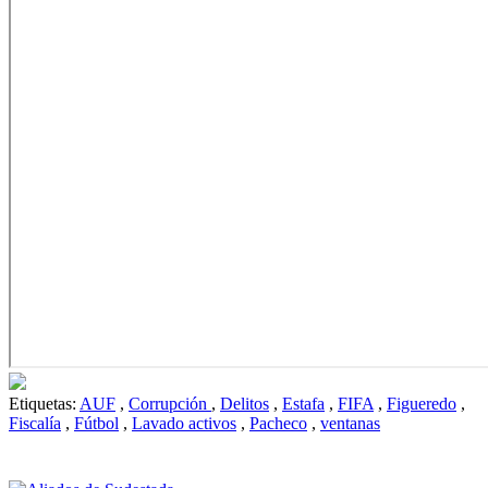
Etiquetas:
AUF
,
Corrupción
,
Delitos
,
Estafa
,
FIFA
,
Figueredo
,
Fiscalía
,
Fútbol
,
Lavado activos
,
Pacheco
,
ventanas