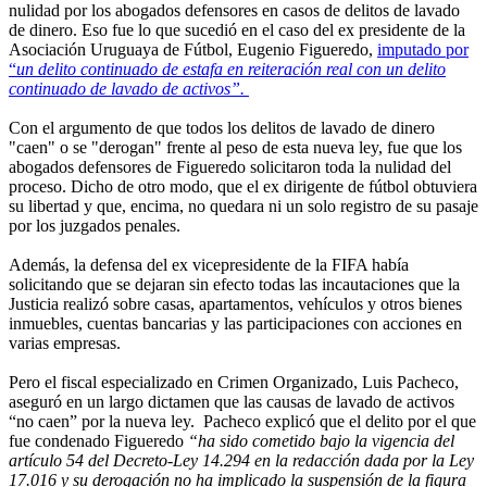
nulidad por los abogados defensores en casos de delitos de lavado
de dinero. Eso fue lo que sucedió en el caso del ex presidente de la
Asociación Uruguaya de Fútbol, Eugenio Figueredo,
imputado por
“
un delito continuado de estafa en reiteración real con un delito
continuado de lavado de activos”.
Con el argumento de que todos los delitos de lavado de dinero
"caen" o se "derogan" frente al peso de esta nueva ley, fue que los
abogados defensores de Figueredo solicitaron toda la nulidad del
proceso. Dicho de otro modo, que el ex dirigente de fútbol obtuviera
su libertad y que, encima, no quedara ni un solo registro de su pasaje
por los juzgados penales.
Además, la defensa del ex vicepresidente de la FIFA había
solicitando que se dejaran sin efecto todas las incautaciones que la
Justicia realizó sobre casas, apartamentos, vehículos y otros bienes
inmuebles, cuentas bancarias y las participaciones con acciones en
varias empresas.
Pero el fiscal especializado en Crimen Organizado, Luis Pacheco,
aseguró en un largo dictamen que las causas de lavado de activos
“no caen” por la nueva ley. Pacheco explicó que el delito por el que
fue condenado Figueredo
“ha sido cometido bajo la vigencia del
artículo 54 del Decreto-Ley 14.294 en la redacción dada por la Ley
17.016 y su derogación no ha implicado la suspensión de la figura