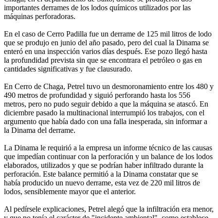
importantes derrames de los lodos químicos utilizados por las
máquinas perforadoras.
En el caso de Cerro Padilla fue un derrame de 125 mil litros de lodo
que se produjo en junio del año pasado, pero del cual la Dinama se
enteró en una inspección varios días después. Ese pozo llegó hasta
la profundidad prevista sin que se encontrara el petróleo o gas en
cantidades significativas y fue clausurado.
En Cerro de Chaga, Petrel tuvo un desmoronamiento entre los 480 y
490 metros de profundidad y siguió perforando hasta los 556
metros, pero no pudo seguir debido a que la máquina se atascó. En
diciembre pasado la multinacional interrumpió los trabajos, con el
argumento que había dado con una falla inesperada, sin informar a
la Dinama del derrame.
La Dinama le requirió a la empresa un informe técnico de las causas
que impedían continuar con la perforación y un balance de los lodos
elaborados, utilizados y que se podrían haber infiltrado durante la
perforación. Este balance permitió a la Dinama constatar que se
había producido un nuevo derrame, esta vez de 220 mil litros de
lodos, sensiblemente mayor que el anterior.
Al pedírsele explicaciones, Petrel alegó que la infiltración era menor,
y que no tenía el carácter de "incidente ambiental", como establece