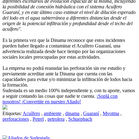
diferentes escenarios de evolución espacial de la misma, incluyendo
la posibilidad de conexión hidráulica con el sistema Acuífero
Guaraní, y en este último caso estimar el nivel de dilución esperado
del lodo en el agua subterránea a diferentes distancias desde el
origen de la potencial infiltración y profundidad desde el techo del
acuífero".
Es la primera vez que la Dinama reconoce que estos incidentes
pueden haber llegado a contaminar el Acuífero Guaraní, una
advertencia realizada desde hace tiempo por las organizaciones
sociales locales preocupadas por estas actividades.
La empresa no podrá reanudar las perforación sin ese estudio y
previamente acreditar ante la Dinama que cuenta con las
capacidades para evitar y/o minimizar la infiltración de lodos hacia
la formación.
Sudestada es un medio 100% independiente y, con tu aporte, vamos
a seguir contando las cosas que nadie te cuenta.
¡Soplá con
nosotros! ¡Convertite en nuestro Aliado!
Etiquetas:
Acuífero
,
ambiente
,
dinama
,
Guaraní
,
Mvotma
,
perforaciones
,
Petrel
,
petrolera
,
Schuepbach