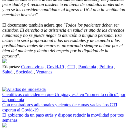
prioridad 3 y 4 reciban asistencia en áreas de cuidados moderados
y no se los considere candidatos al ingreso a UCI ni a la ventilación
mecánica invasiva".
El documento también aclara que
"Todos los pacientes deben ser
asistidos. El derecho a la asistencia en salud es uno de los derechos
humanos y no se puede negar la atención a ninguna persona. Esa
asistencia será proporcional a las necesidades y de acuerdo a las
posibilidades reales de recursos, procurando siempre actuar por el
bien del paciente y dentro del respeto por la dignidad de la
persona".
Etiquetas:
Coronavirus
,
Covid-19
,
CTI
,
Pandemia
,
Politica
,
Salud
,
Sociedad
,
Ventanas
Científicos coinciden en que Uruguay está en "momento crítico" por
la pandemia
Con respiradores adicionales y cientos de camas vacías, los CTI
esperan al Covid-19
El gobierno da un paso atrás y dispone reducir la movilidad por tres
semanas