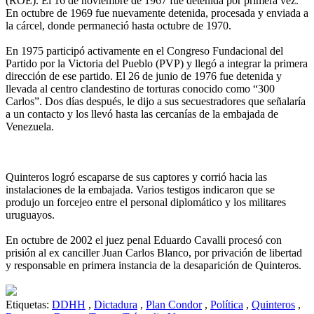
(ROE). El 16 de noviembre de 1967 fue detenida por primera vez.
En octubre de 1969 fue nuevamente detenida, procesada y enviada a
la cárcel, donde permaneció hasta octubre de 1970.
En 1975 participó activamente en el Congreso Fundacional del
Partido por la Victoria del Pueblo (PVP) y llegó a integrar la primera
dirección de ese partido. El 26 de junio de 1976 fue detenida y
llevada al centro clandestino de torturas conocido como “300
Carlos”. Dos días después, le dijo a sus secuestradores que señalaría
a un contacto y los llevó hasta las cercanías de la embajada de
Venezuela.
Quinteros logró escaparse de sus captores y corrió hacia las
instalaciones de la embajada. Varios testigos indicaron que se
produjo un forcejeo entre el personal diplomático y los militares
uruguayos.
En octubre de 2002 el juez penal Eduardo Cavalli procesó con
prisión al ex canciller Juan Carlos Blanco, por privación de libertad
y responsable en primera instancia de la desaparición de Quinteros.
Etiquetas:
DDHH
,
Dictadura
,
Plan Condor
,
Política
,
Quinteros
,