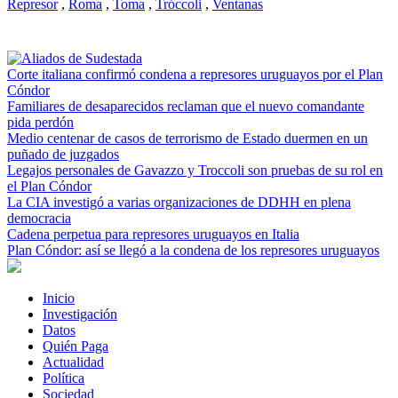
Represor
,
Roma
,
Toma
,
Tróccoli
,
Ventanas
Corte italiana confirmó condena a represores uruguayos por el Plan
Cóndor
Familiares de desaparecidos reclaman que el nuevo comandante
pida perdón
Medio centenar de casos de terrorismo de Estado duermen en un
puñado de juzgados
Legajos personales de Gavazzo y Troccoli son pruebas de su rol en
el Plan Cóndor
La CIA investigó a varias organizaciones de DDHH en plena
democracia
Cadena perpetua para represores uruguayos en Italia
Plan Cóndor: así se llegó a la condena de los represores uruguayos
Inicio
Investigación
Datos
Quién Paga
Actualidad
Política
Sociedad