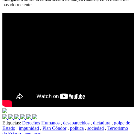
pasado reciente.
Etiquetas:
Derechos Humanos
,
desaparecidos
,
dictadura
,
golpe de
Estado
,
impunidad
,
Plan Cóndor
,
política
,
sociedad
,
Terrorismo
de Estado
,
ventanas