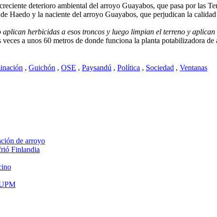
 creciente deterioro ambiental del arroyo Guayabos, que pasa por las 
 de Haedo y la naciente del arroyo Guayabos, que perjudican la calidad
 aplican herbicidas a esos troncos y luego limpian el terreno y aplican
ces a unos 60 metros de donde funciona la planta potabilizadora de ag
inación
,
Guichón
,
OSE
,
Paysandú
,
Política
,
Sociedad
,
Ventanas
ación de arroyo
rió Finlandia
cino
r UPM