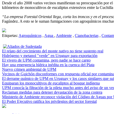
Desde el año 2008 varios vecinos manifiestan su preocupación por el
kilómetros de monocultivos de eucaliptus extensivos entre la Cuchilla
“La empresa Forestal Oriental llega, corta los troncos y en el proceso
Fagúndez. A esto se le suman fumigaciones con agroquímicos muchas ve
Etiquetas:
Agroquímicos
,
Agua
,
Ambiente
,
Cianobacterias
,
Contam
El relato del crecimiento del monte nativo no tiene sustento real
Hidrógeno y metanol "verde" en Uruguay para exportación
El vivero de UPM contamina, pero nadie se hace cargo
Hay una emergencia hídrica inédita en la cuenca del Plata
Nuevo crimen ambiental de UPM
Vecinos de Guichón disconformes con respuesta oficial por contamin
El derrame químico de UPM en Uruguay y los casos similares que suf
Equiparan los monocultivos de eucaliptos al bosque indígena
UPM conocía la filtración de la pileta mucho antes del aviso de un ve
Reclaman medidas para detener devastación de la zona costera
Ministerio de Ambiente reconoce violación del Código de Aguas po
El Poder Ejecutivo ratifica los privilegios del sector forestal