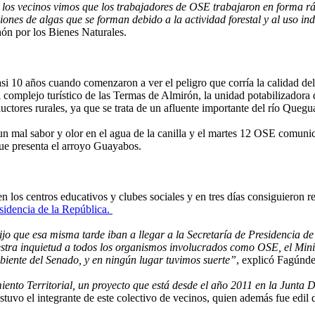
los vecinos vimos que los trabajadores de OSE trabajaron en forma ráp
nes de algas que se forman debido a la actividad forestal y al uso ind
ón por los Bienes Naturales.
i 10 años cuando comenzaron a ver el peligro que corría la calidad del
el complejo turístico de las Termas de Almirón, la unidad potabilizado
tores rurales, ya que se trata de un afluente importante del río Quegu
mal sabor y olor en el agua de la canilla y el martes 12 OSE comunicó
ue presenta el arroyo Guayabos.
n los centros educativos y clubes sociales y en tres días consiguieron 
esidencia de la República.
o que esa misma tarde iban a llegar a la Secretaría de Presidencia de
stra inquietud a todos los organismos involucrados como OSE, el Mini
iente del Senado, y en ningún lugar tuvimos suerte”
, explicó Fagúnde
nto Territorial, un proyecto que está desde el año 2011 en la Junta
ostuvo el integrante de este colectivo de vecinos, quien además fue edil