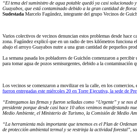
“El tema del suministro de agua potable quedó ya casi solucionado y 
Guayabos, que está contaminado debido a la gran cantidad de floracio
Sudestada
Marcelo Fagúndez, integrante del grupo Vecinos de Guich
Varios colectivos de vecinos denuncian estos problemas desde hace cas
zona. Fagúndez explicó que en un radio de tres kilómetros funciona 
abajo el arroyo Guayabos nutre a una gran cantidad de pequeños produc
La semana pasada los pobladores de Guichón comenzaron a percibir un 
para tomar agua de pozos semisurgentes, debido a la contaminación q
Los vecinos se comenzaron a movilizar en la calle, en los comercios, e
fueron entregadas este miércoles 20 en Torre Ejecutiva, la sede de Pr
“Entregamos las firmas y fueron selladas como “Urgente” y se nos dij
presidente porque desde casi hace 10 años venimos manifestando nue
Medio Ambiente, el Ministerio de Turismo, la Comisión de Medio Amb
“La herramienta más importante que tenemos es el Plan de Ordenamie
de protección ambiental termal y se restrinja la actividad forestal”
, s