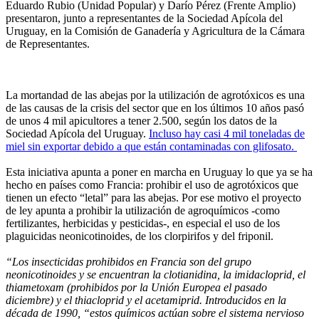
Eduardo Rubio (Unidad Popular) y Darío Pérez (Frente Amplio)
presentaron, junto a representantes de la Sociedad Apícola del
Uruguay, en la Comisión de Ganadería y Agricultura de la Cámara
de Representantes.
La mortandad de las abejas por la utilización de agrotóxicos es una
de las causas de la crisis del sector que en los últimos 10 años pasó
de unos 4 mil apicultores a tener 2.500, según los datos de la
Sociedad Apícola del Uruguay.
Incluso hay casi 4 mil toneladas de
miel sin exportar debido a que están contaminadas con glifosato.
Esta iniciativa apunta a poner en marcha en Uruguay lo que ya se ha
hecho en países como Francia: prohibir el uso de agrotóxicos que
tienen un efecto “letal” para las abejas. Por ese motivo el proyecto
de ley apunta a prohibir la utilización de agroquímicos -como
fertilizantes, herbicidas y pesticidas-, en especial el uso de los
plaguicidas neonicotinoides, de los clorpirifos y del friponil.
“Los insecticidas prohibidos en Francia son del grupo
neonicotinoides y se encuentran la clotianidina, la imidacloprid, el
thiametoxam (prohibidos por la Unión Europea el pasado
diciembre) y el thiacloprid y el acetamiprid. Introducidos en la
década de 1990, “estos químicos actúan sobre el sistema nervioso