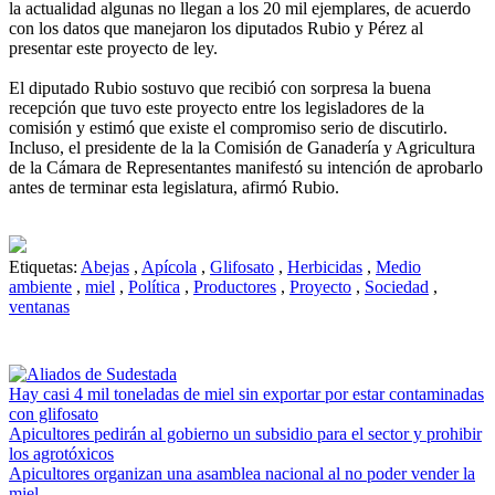
la actualidad algunas no llegan a los 20 mil ejemplares, de acuerdo
con los datos que manejaron los diputados Rubio y Pérez al
presentar este proyecto de ley.
El diputado Rubio sostuvo que recibió con sorpresa la buena
recepción que tuvo este proyecto entre los legisladores de la
comisión y estimó que existe el compromiso serio de discutirlo.
Incluso, el presidente de la la Comisión de Ganadería y Agricultura
de la Cámara de Representantes manifestó su intención de aprobarlo
antes de terminar esta legislatura, afirmó Rubio.
Etiquetas:
Abejas
,
Apícola
,
Glifosato
,
Herbicidas
,
Medio
ambiente
,
miel
,
Política
,
Productores
,
Proyecto
,
Sociedad
,
ventanas
Hay casi 4 mil toneladas de miel sin exportar por estar contaminadas
con glifosato
Apicultores pedirán al gobierno un subsidio para el sector y prohibir
los agrotóxicos
Apicultores organizan una asamblea nacional al no poder vender la
miel