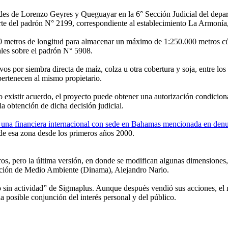
dades de Lorenzo Geyres y Queguayar en la 6° Sección Judicial del depa
e del padrón N° 2199, correspondiente al establecimiento La Armonía, 
0 metros de longitud para almacenar un máximo de 1:250.000 metros cúbi
ales sobre el padrón N° 5908.
ivos por siembra directa de maíz, colza u otra cobertura y soja, entre l
ertenecen al mismo propietario.
existir acuerdo, el proyecto puede obtener una autorización condicionada
a obtención de dicha decisión judicial.
 una financiera internacional con sede en Bahamas mencionada en denun
de esa zona desde los primeros años 2000.
os, pero la última versión, en donde se modifican algunas dimensiones,
rección de Medio Ambiente (Dinama), Alejandro Nario.
io sin actividad” de Sigmaplus. Aunque después vendió sus acciones, el
 posible conjunción del interés personal y del público.