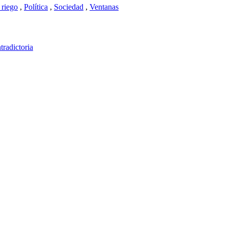
 riego
,
Política
,
Sociedad
,
Ventanas
tradictoria