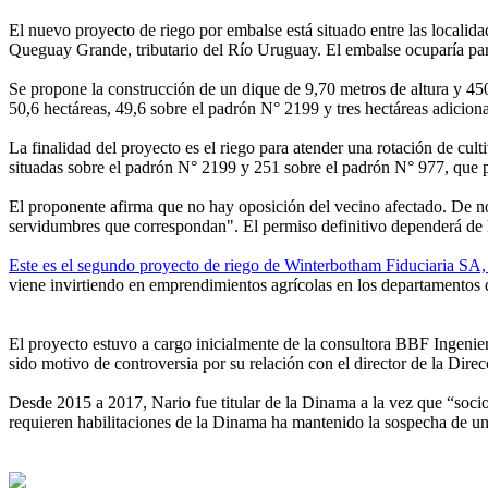
El nuevo proyecto de riego por embalse está situado entre las locali
Queguay Grande, tributario del Río Uruguay. El embalse ocuparía part
Se propone la construcción de un dique de 9,70 metros de altura y 45
50,6 hectáreas, 49,6 sobre el padrón N° 2199 y tres hectáreas adicion
La finalidad del proyecto es el riego para atender una rotación de cult
situadas sobre el padrón N° 2199 y 251 sobre el padrón N° 977, que p
El proponente afirma que no hay oposición del vecino afectado. De no 
servidumbres que correspondan". El permiso definitivo dependerá de l
Este es el segundo proyecto de riego de Winterbotham Fiduciaria SA,
viene invirtiendo en emprendimientos agrícolas en los departamentos 
El proyecto estuvo a cargo inicialmente de la consultora BBF Ingenier
sido motivo de controversia por su relación con el director de la Di
Desde 2015 a 2017, Nario fue titular de la Dinama a la vez que “soc
requieren habilitaciones de la Dinama ha mantenido la sospecha de una