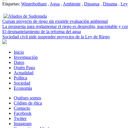
Etiquetas:
Winterbotham
,
Agua
,
Ambiente
,
Dinagua
,
Dinama
,
Ley
Cursan proyecto de riego sin exigirle evaluación ambiental
La propuesta para reglamentar el riego es desprolija, inaceptable y con
El desmantelamiento de la reforma del agua
Sociedad civil pide suspender proyectos de la Ley de Riego
Inicio
Investigación
Datos
Quién Paga
Actualidad
Política
Sociedad
Economía
Quiénes somos
Código de ética
Contacto
Facebook
Twitter
Instagram