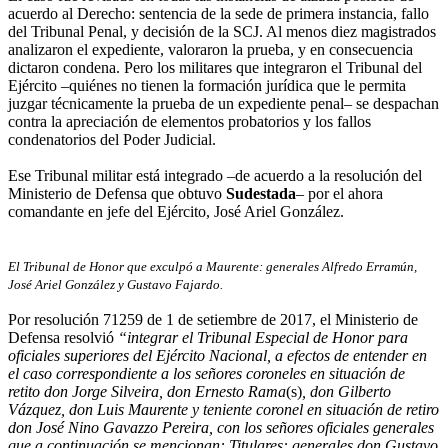
acuerdo al Derecho: sentencia de la sede de primera instancia, fallo
del Tribunal Penal, y decisión de la SCJ. Al menos diez magistrados
analizaron el expediente, valoraron la prueba, y en consecuencia
dictaron condena. Pero los militares que integraron el Tribunal del
Ejército –quiénes no tienen la formación jurídica que le permita
juzgar técnicamente la prueba de un expediente penal– se despachan
contra la apreciación de elementos probatorios y los fallos
condenatorios del Poder Judicial.
Ese Tribunal militar está integrado –de acuerdo a la resolución del
Ministerio de Defensa que obtuvo
Sudestada
– por el ahora
comandante en jefe del Ejército, José Ariel González.
El Tribunal de Honor que exculpó a Maurente: generales Alfredo Erramún,
José Ariel González y Gustavo Fajardo.
Por resolución 71259 de 1 de setiembre de 2017, el Ministerio de
Defensa resolvió
“integrar el Tribunal Especial de Honor para
oficiales superiores del Ejército Nacional, a efectos de entender en
el caso correspondiente a los señores coroneles en situación de
retito don Jorge Silveira, don Ernesto Rama
(s)
, don Gilberto
Vázquez, don Luis Maurente y teniente coronel en situación de retiro
don José Nino Gavazzo Pereira, con los señores oficiales generales
que a continuación se mencionan: Titulares: generales don Gustavo