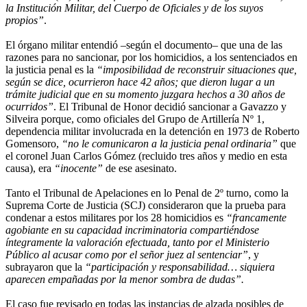
la Institución Militar, del Cuerpo de Oficiales y de los suyos
propios”
.
El órgano militar entendió –según el documento– que una de las
razones para no sancionar, por los homicidios, a los sentenciados en
la justicia penal es la
“imposibilidad de reconstruir situaciones que,
según se dice, ocurrieron hace 42 años; que dieron lugar a un
trámite judicial que en su momento juzgara hechos a 30 años de
ocurridos”
. El Tribunal de Honor decidió sancionar a Gavazzo y
Silveira porque, como oficiales del Grupo de Artillería Nº 1,
dependencia militar involucrada en la detención en 1973 de Roberto
Gomensoro,
“no le comunicaron a la justicia penal ordinaria”
que
el coronel Juan Carlos Gómez (recluido tres años y medio en esta
causa), era
“inocente”
de ese asesinato.
Tanto el Tribunal de Apelaciones en lo Penal de 2º turno, como la
Suprema Corte de Justicia (SCJ) consideraron que la prueba para
condenar a estos militares por los 28 homicidios es
“francamente
agobiante en su capacidad incriminatoria compartiéndose
íntegramente la valoración efectuada, tanto por el Ministerio
Público al acusar como por el señor juez al sentenciar”
, y
subrayaron que la
“participación y responsabilidad… siquiera
aparecen empañadas por la menor sombra de dudas”.
El caso fue revisado en todas las instancias de alzada posibles de