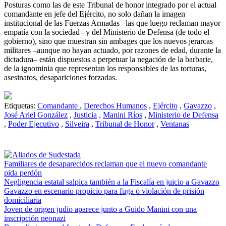
Posturas como las de este Tribunal de honor integrado por el actual
comandante en jefe del Ejército, no solo dañan la imagen
institucional de las Fuerzas Armadas –las que luego reclaman mayor
empatía con la sociedad– y del Ministerio de Defensa (de todo el
gobierno), sino que muestran sin ambages que los nuevos jerarcas
militares –aunque no hayan actuado, por razones de edad, durante la
dictadura– están dispuestos a perpetuar la negación de la barbarie,
de la ignominia que representan los responsables de las torturas,
asesinatos, desapariciones forzadas.
Etiquetas:
Comandante
,
Derechos Humanos
,
Ejército
,
Gavazzo
,
José Ariel González
,
Justicia
,
Manini Ríos
,
Ministerio de Defensa
,
Poder Ejecutivo
,
Silveira
,
Tribunal de Honor
,
Ventanas
Familiares de desaparecidos reclaman que el nuevo comandante
pida perdón
Negligencia estatal salpica también a la Fiscalía en juicio a Gavazzo
Gavazzo en escenario propicio para fuga o violación de prisión
domiciliaria
Joven de origen judío aparece junto a Guido Manini con una
inscripción neonazi