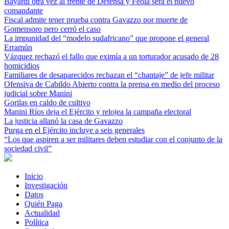
Bayardi otra vez al frente de Defensa y Feola será el nuevo
comandante
Fiscal admite tener prueba contra Gavazzo por muerte de
Gomensoro pero cerró el caso
La impunidad del “modelo sudafricano” que propone el general
Erramún
Vázquez rechazó el fallo que eximía a un torturador acusado de 28
homicidios
Familiares de desaparecidos rechazan el “chantaje” de jefe militar
Ofensiva de Cabildo Abierto contra la prensa en medio del proceso
judicial sobre Manini
Gorilas en caldo de cultivo
Manini Ríos deja el Ejército y relojea la campaña electoral
La justicia allanó la casa de Gavazzo
Purga en el Ejército incluye a seis generales
“Los que aspiren a ser militares deben estudiar con el conjunto de la
sociedad civil”
Inicio
Investigación
Datos
Quién Paga
Actualidad
Política