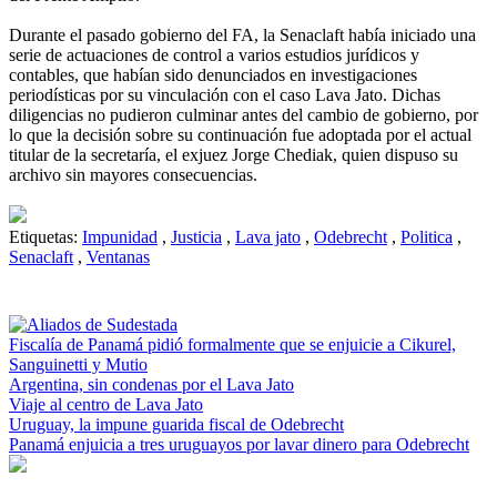
Durante el pasado gobierno del FA, la Senaclaft había iniciado una
serie de actuaciones de control a varios estudios jurídicos y
contables, que habían sido denunciados en investigaciones
periodísticas por su vinculación con el caso Lava Jato. Dichas
diligencias no pudieron culminar antes del cambio de gobierno, por
lo que la decisión sobre su continuación fue adoptada por el actual
titular de la secretaría, el exjuez Jorge Chediak, quien dispuso su
archivo sin mayores consecuencias.
Etiquetas:
Impunidad
,
Justicia
,
Lava jato
,
Odebrecht
,
Politica
,
Senaclaft
,
Ventanas
Fiscalía de Panamá pidió formalmente que se enjuicie a Cikurel,
Sanguinetti y Mutio
Argentina, sin condenas por el Lava Jato
Viaje al centro de Lava Jato
Uruguay, la impune guarida fiscal de Odebrecht
Panamá enjuicia a tres uruguayos por lavar dinero para Odebrecht