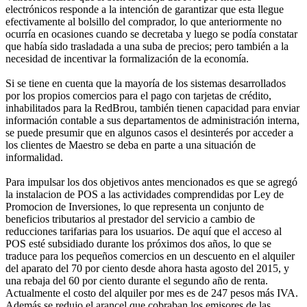
electrónicos responde a la intención de garantizar que esta llegue
efectivamente al bolsillo del comprador, lo que anteriormente no
ocurría en ocasiones cuando se decretaba y luego se podía constatar
que había sido trasladada a una suba de precios; pero también a la
necesidad de incentivar la formalización de la economía.
Si se tiene en cuenta que la mayoría de los sistemas desarrollados
por los propios comercios para el pago con tarjetas de crédito,
inhabilitados para la RedBrou, también tienen capacidad para enviar
información contable a sus departamentos de administración interna,
se puede presumir que en algunos casos el desinterés por acceder a
los clientes de Maestro se deba en parte a una situación de
informalidad.
Para impulsar los dos objetivos antes mencionados es que se agregó
la instalacion de POS a las actividades comprendidas por Ley de
Promocion de Inversiones, lo que representa un conjunto de
beneficios tributarios al prestador del servicio a cambio de
reducciones tarifarias para los usuarios. De aquí que el acceso al
POS esté subsidiado durante los próximos dos años, lo que se
traduce para los pequeños comercios en un descuento en el alquiler
del aparato del 70 por ciento desde ahora hasta agosto del 2015, y
una rebaja del 60 por ciento durante el segundo año de renta.
Actualmente el costo del alquiler por mes es de 247 pesos más IVA.
Además se redujo el arancel que cobraban los emisores de las