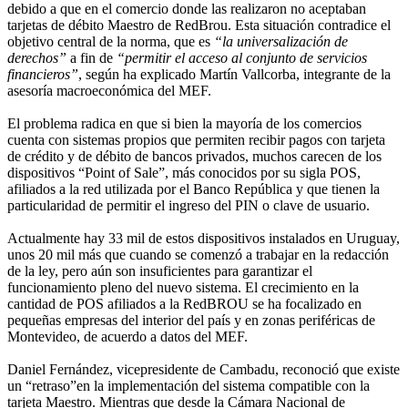
debido a que en el comercio donde las realizaron no aceptaban
tarjetas de débito Maestro de RedBrou. Esta situación contradice el
objetivo central de la norma, que es
“la universalización de
derechos”
a fin de
“permitir el acceso al conjunto de servicios
financieros”
, según ha explicado Martín Vallcorba, integrante de la
asesoría macroeconómica del MEF.
El problema radica en que si bien la mayoría de los comercios
cuenta con sistemas propios que permiten recibir pagos con tarjeta
de crédito y de débito de bancos privados, muchos carecen de los
dispositivos “Point of Sale”, más conocidos por su sigla POS,
afiliados a la red utilizada por el Banco República y que tienen la
particularidad de permitir el ingreso del PIN o clave de usuario.
Actualmente hay 33 mil de estos dispositivos instalados en Uruguay,
unos 20 mil más que cuando se comenzó a trabajar en la redacción
de la ley, pero aún son insuficientes para garantizar el
funcionamiento pleno del nuevo sistema. El crecimiento en la
cantidad de POS afiliados a la RedBROU se ha focalizado en
pequeñas empresas del interior del país y en zonas periféricas de
Montevideo, de acuerdo a datos del MEF.
Daniel Fernández, vicepresidente de Cambadu, reconoció que existe
un “retraso”en la implementación del sistema compatible con la
tarjeta Maestro. Mientras que desde la Cámara Nacional de