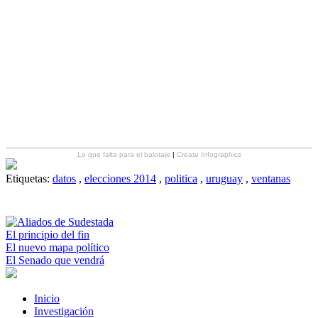
Lo que falta para el balotaje
|
Create Infographics
Etiquetas:
datos
,
elecciones 2014
,
politica
,
uruguay
,
ventanas
El principio del fin
El nuevo mapa político
El Senado que vendrá
Inicio
Investigación