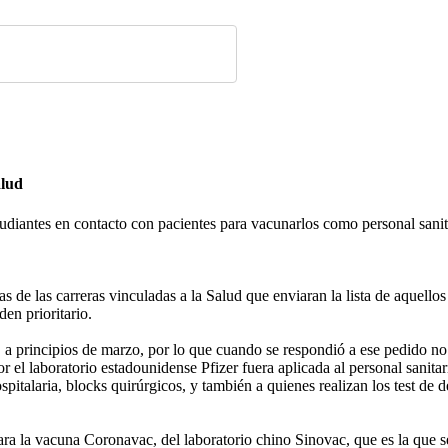
alud
 estudiantes en contacto con pacientes para vacunarlos como personal sa
as de las carreras vinculadas a la Salud que enviaran la lista de aquello
den prioritario.
s, a principios de marzo, por lo que cuando se respondió a ese pedido n
r el laboratorio estadounidense Pfizer fuera aplicada al personal sanit
spitalaria, blocks quirúrgicos, y también a quienes realizan los test de 
ara la vacuna Coronavac, del laboratorio chino Sinovac, que es la que s