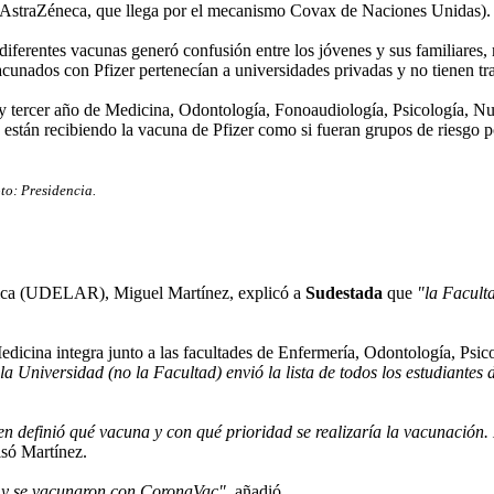
rio AstraZéneca, que llega por el mecanismo Covax de Naciones Unidas).
 diferentes vacunas generó confusión entre los jóvenes y sus familiares,
acunados con Pfizer pertenecían a universidades privadas y no tienen tr
y tercer año de Medicina, Odontología, Fonoaudiología, Psicología, Nutr
én están recibiendo la vacuna de Pfizer como si fueran grupos de riesgo p
oto: Presidencia.
blica (UDELAR), Miguel Martínez, explicó a
Sudestada
que
"la Faculta
ina integra junto a las facultades de Enfermería, Odontología, Psicolo
la Universidad (no la Facultad) envió la lista de todos los estudiantes
en definió qué vacuna y con qué prioridad se realizaría la vacunación.
isó Martínez.
ia y se vacunaron con CoronaVac"
, añadió.