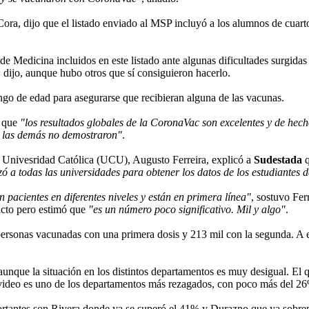
Cora, dijo que el listado enviado al MSP incluyó a los alumnos de cuar
de Medicina incluidos en este listado ante algunas dificultades surgidas
, dijo, aunque hubo otros que sí consiguieron hacerlo.
ngo de edad para asegurarse que recibieran alguna de las vacunas.
n que
"los resultados globales de la CoronaVac son excelentes y de hech
e las demás no demostraron"
.
la Univesridad Católica (UCU), Augusto Ferreira, explicó a
Sudestada
izó a todas las universidades para obtener los datos de los estudiantes 
 pacientes en diferentes niveles y están en primera línea"
, sostuvo Fer
acto pero estimó que
"es un número poco significativo. Mil y algo"
.
 personas vacunadas con una primera dosis y 213 mil con la segunda. A
unque la situación en los distintos departamentos es muy desigual. El
video es uno de los departamentos más rezagados, con poco más del 2
portantes son Rivera donde ya se superó el 41% y Durazno que ya sobr