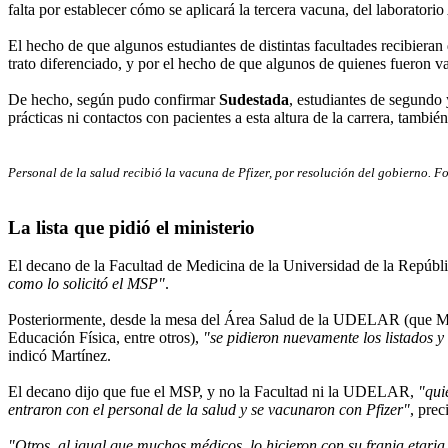
falta por establecer cómo se aplicará la tercera vacuna, del laborato
El hecho de que algunos estudiantes de distintas facultades recibieran
trato diferenciado, y por el hecho de que algunos de quienes fueron v
De hecho, según pudo confirmar
Sudestada
, estudiantes de segundo 
prácticas ni contactos con pacientes a esta altura de la carrera, tambi
Personal de la salud recibió la vacuna de Pfizer, por resolución del gobierno. F
La lista que pidió el ministerio
El decano de la Facultad de Medicina de la Universidad de la Repú
como lo solicitó el MSP"
.
Posteriormente, desde la mesa del Área Salud de la UDELAR (que Medic
Educación Física, entre otros),
"se pidieron nuevamente los listados y 
indicó Martínez.
El decano dijo que fue el MSP, y no la Facultad ni la UDELAR,
"qui
entraron con el personal de la salud y se vacunaron con Pfizer"
, prec
"Otros, al igual que muchos médicos, lo hicieron con su franja etar