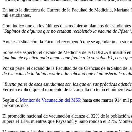
En tanto la directora de Carrera de la Facultad de Medicina, Mariana 
mil estudiantes.
Cora indicó que en los últimos días recibieron planteos de estudiantes 
"Supimos de algunos que no estaban recibiendo la vacuna de Pfizer"
Ante esta situación, la Facultad recomendó que se agendaran en su ra
Sobre este aspecto, el decano de Medicina de la UDELAR insistió e
igualmente efectiva nada menos que frente a la variable P1, cosa qu
Por su parte, el decano de la Facultad de de Ciencias de la Salud de 
de Ciencias de la Salud acorde a la solicitud que el ministerio le real
"Buena parte de esos estudiantes son los que en sus prácticas atienden
Ferreira explicó que al momento de la consulta no tenía el número ex
Según el
Monitor de Vacunación del MSP
, hasta este martes 914 mil
próximos días.
El promedio nacional de vacunación alcanza el 32% de la población, a
supera el 13%, mientras que Paysandú y Salto rondan el 21%. Monte
Mientras tanto, los departamentos que presentan los avances más im