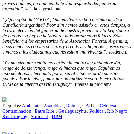
graves noticias, no han tenido la ágil respuesta del gobierno
argentino”
, señala la proclama.
“¿Qué opina la CARU? ¿Qué medidas se han gestado desde la
Cancillería argentina? Peor aún hemos asistido en estos tiempos, a
la triste decisión del gobierno de nuestra provincia y la Legislatura
de derogar la Ley de la Madera, bajo argumentos falaces. Sólo
beneficiará a los empresarios de la Asociacion Forestal Argentina,
a sus negocios con las pasteras y no a los trabajadores, aserraderos
y menos a los ciudadanos que necesitan una vivienda”
, sostienen.
“Como siempre seguiremos gritando contra la contaminación,
venga de donde venga, tenga el interés que tenga. Seguiremos
oponiéndonos y luchando por la salud y bienestar de nuestros
pueblos. Por la vida, juntos por un ambiente sano. Fuera Botnia
UPM de la cuenca del río Uruguay”
, finaliza la proclama.
Etiquetas:
Ambiente
,
Asamblea
,
Botnia
,
CARU
,
Celulosa
,
Contaminación
,
Entre Ríos
,
Gualeguacyhú
,
Política
,
Río Negro
,
Río Uruguay
,
Sociedad
,
UPM