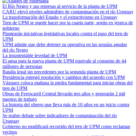
El Río Negro y sus represas al servicio de la planta de UPM
CARU elevó niveles admisibles de contaminación en el río Uruguay
La transformación del Estado y el extractivismo en Uruguay
Tren de UPM se puede hacer por la cuarta parte, según ex jerarca de
gobierno
Plantearán iniciativas legislativas locales contra el paso del tren de
UPM
UPM admite que debe detener su operativa en las sequías agudas
del río Negro
La insustentable levedad de UPM
El agua para la nueva planta de UPM equivale al consumo de 44
millones de personas
Batalla legal sin precedentes por la segunda planta de UPM
Presidencia entregó resolución y cambios del acuerdo con UPM
Vázquez coloca mañana la piedra fundamental para iniciar obras del
tren de UPM
Obras de Ferrocarril Central llevarán tres años y generarán 2 mil
puestos de trabajo
La historia del obrero que lleva más de 10 años en un juicio contra
UPM
Se reabre debate sobre indicadores de contaminación del río
Uruguay
Gobierno no modificará recorrido del tren de UPM como reclaman
vecinos