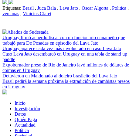
Etiquetas:
Brasil
,
Juca Bala
,
Lava Jato
,
Oscar Algorta
,
Politica
,
ventanas
,
Vinicius Claret
Uruguay firmó acuerdo fiscal con un funcionario panameño que
trabajó para De Posadas en episodio del Lava Jato
Uruguay aparece cada vez más involucrado en caso Lava Jato
Caso Lava Jato desembarcó en Uruguay en una tabla de stand up
paddle
Exgobernador preso de Rio de Janeiro lavó millones de dólares de
coimas en Uruguay
Detuvieron en Maldonado al doleiro brasileño del Lava Jato
Brasil pedirá la semana próxima la extradición de cambistas presos
en Uruguay
Inicio
Investigación
Datos
Quién Paga
Actualidad
Política
Sociedad