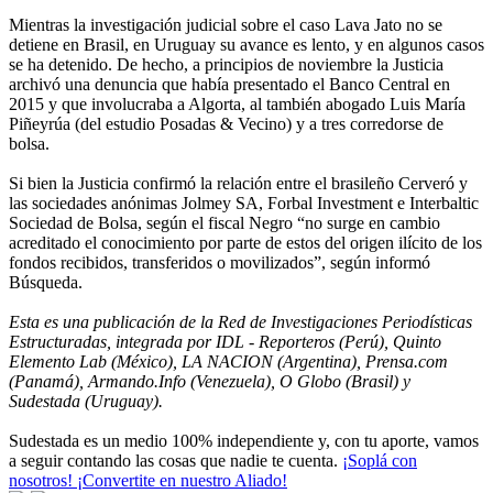
Mientras la investigación judicial sobre el caso Lava Jato no se
detiene en Brasil, en Uruguay su avance es lento, y en algunos casos
se ha detenido. De hecho, a principios de noviembre la Justicia
archivó una denuncia que había presentado el Banco Central en
2015 y que involucraba a Algorta, al también abogado Luis María
Piñeyrúa (del estudio Posadas & Vecino) y a tres corredorse de
bolsa.
Si bien la Justicia confirmó la relación entre el brasileño Cerveró y
las sociedades anónimas Jolmey SA, Forbal Investment e Interbaltic
Sociedad de Bolsa, según el fiscal Negro “no surge en cambio
acreditado el conocimiento por parte de estos del origen ilícito de los
fondos recibidos, transferidos o movilizados”, según informó
Búsqueda.
Esta es una publicación de la Red de Investigaciones Periodísticas
Estructuradas, integrada por IDL - Reporteros (Perú), Quinto
Elemento Lab (México), LA NACION (Argentina), Prensa.com
(Panamá), Armando.Info (Venezuela), O Globo (Brasil) y
Sudestada (Uruguay).
Sudestada es un medio 100% independiente y, con tu aporte, vamos
a seguir contando las cosas que nadie te cuenta.
¡Soplá con
nosotros! ¡Convertite en nuestro Aliado!