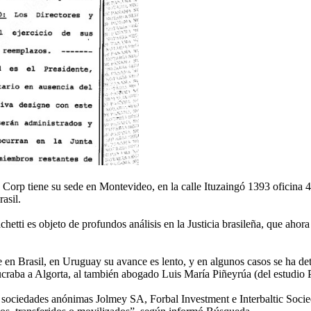
 Corp tiene su sede en Montevideo, en la calle Ituzaingó 1393 oficina 40
asil.
chetti es objeto de profundos análisis en la Justicia brasileña, que aho
ne en Brasil, en Uruguay su avance es lento, y en algunos casos se ha d
raba a Algorta, al también abogado Luis María Piñeyrúa (del estudio P
 las sociedades anónimas Jolmey SA, Forbal Investment e Interbaltic Soci