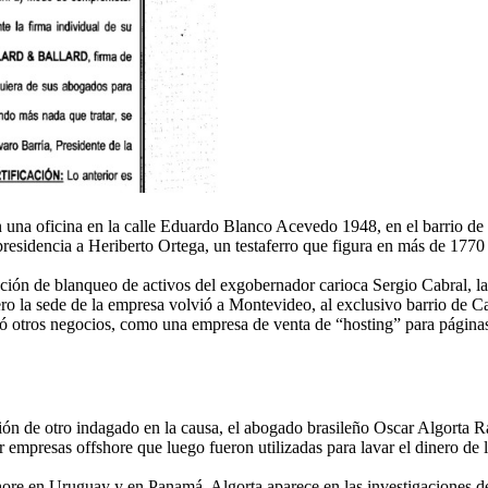
n una oficina en la calle Eduardo Blanco Acevedo 1948, en el barrio d
presidencia a Heriberto Ortega, un testaferro que figura en más de 17
ción de blanqueo de activos del exgobernador carioca Sergio Cabral, l
ro la sede de la empresa volvió a Montevideo, al exclusivo barrio de Ca
ó otros negocios, como una empresa de venta de “hosting” para páginas 
ación de otro indagado en la causa, el abogado brasileño Oscar Algorta R
r empresas offshore que luego fueron utilizadas para lavar el dinero de 
ore en Uruguay y en Panamá, Algorta aparece en las investigaciones de 