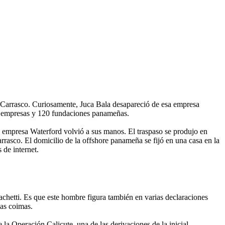
e Carrasco. Curiosamente, Juca Bala desapareció de esa empresa
70 empresas y 120 fundaciones panameñas.
a empresa Waterford volvió a sus manos. El traspaso se produjo en
rrasco. El domicilio de la offshore panameña se fijó en una casa en la
de internet.
achetti. Es que este hombre figura también en varias declaraciones
las coimas.
la Operación Calicute, una de las derivaciones de la inicial