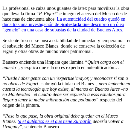
La profesional se calza unos guantes de latex para movilizar la obra
que lleva la firma
“P. Figari”
e integra el acervo del Museo desde
hace más de cincuenta años.
La autenticidad del cuadro quedó en
duda tras una investigación de
Sudestada
que descubrió un óleo
“gemelo” en una casa de subastas de la ciudad de Buenos Aires.
Se siente fresco –se busca estabilidad de humedad y temperatura– en
el subsuelo del Museo Blanes, donde se conserva la colección de
Figari y otras obras de mucho valor patrimonial.
Bausero enciende una lámpara que ilumina
“Quien carga con el
muerto”
, y explica que ella no es experta en autentificación…
“Puede haber gente con un ‘expertise’ mayor, y reconocer si son o
no obras de Figari
–subrayó la titular del Blanes–
, pero teniendo en
cuenta la tecnología que hoy existe, al menos en Buenos Aires –no
en Montevideo– el cuadro debe ser expuesto a esos estudios para
llegar a tener la mejor información que podamos”
respecto del
origen de la pintura.
“Pase lo que pase, la obra original debe quedar en el Museo
Blanes.
Si el auténtico es el que tiene Zurbarán
debería volver a
Uruguay”
, sentenció Bausero.