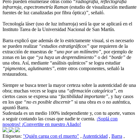
Pero pueden enumerase otras como
“radiografía, reflectografía
infrarroja, espectrometría Raman
(estudio de visualización mediante
fuentes de luz canalizadas por fibra óptica)
”,
señaló.
Tecnología láser (uso de luz infrarroja) será la que se aplicará en el
Instituto Tarea de la Universidad Nacional de San Martín.
Barra explicó que además de lo estrictamente visual, si es necesario
se pueden realizar
“estudios estratigráficos”
que requieren de la
extracción de muestras de
“uno por un milímetro”,
por ejemplo de
zonas en las que
“ya haya un desprendimiento”
o del
“borde”
de
una obra. Así, mediante “análisis químicos” se logra estudiar
“pigmentos, aglutinantes”
, entre otros componentes, señaló la
restauradora.
Siempre se busca tener la mayor certeza sobre la autenticidad de una
obra; muchas veces se logra una
“afirmación categórica”
, en
ciertos casos se expresa una
“factibilidad importante”
, y hay casos
en los que
“no es posible discernir”
si una obra es o no auténtica,
apuntó Barra.
Sudestada es un medio 100% independiente y, con tu aporte, vamos
a seguir contando las cosas que nadie te cuenta.
¡Soplá con
nosotros! ¡Convertite en nuestro Aliado!
Etiquetas:
"Quién carga con el muerto"
,
Autenticidad
,
Barra
,