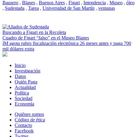
Bausero
,
Blanes
,
Buenos Aires
,
Figari
,
Intendencia
,
Museo
,
óleo
,
Sudestada
,
Tarea
,
Universidad de San Martín
,
ventanas
Buscando a Figari en la Recoleta
Cuadro de Figari “falso” en el Museo Blanes
IM agota rubro fiscalización electrónica 26 meses antes y paga 700
mil dólares extra
Inicio
Investigación
Datos
Quién Paga
Actualidad
Política
Sociedad
Economía
Quiénes somos
Código de ética
Contacto
Facebook
Twitter