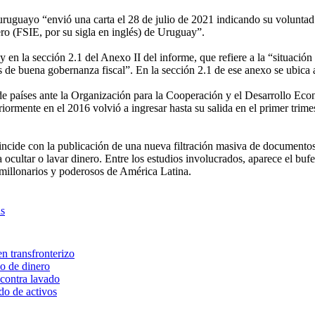
uruguayo “envió una carta el 28 de julio de 2021 indicando su voluntad
ro (FSIE, por su sigla en inglés) de Uruguay”.
n la sección 2.1 del Anexo II del informe, que refiere a la “situación
os de buena gobernanza fiscal”. En la sección 2.1 de ese anexo se ubica 
” de países ante la Organización para la Cooperación y el Desarrollo E
riormente en el 2016 volvió a ingresar hasta su salida en el primer tri
incide con la publicación de una nueva filtración masiva de document
a ocultar o lavar dinero. Entre los estudios involucrados, aparece el b
 millonarios y poderosos de América Latina.
s
n transfronterizo
do de dinero
 contra lavado
do de activos