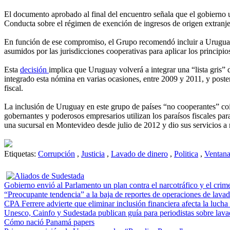
El documento aprobado al final del encuentro señala que el gobierno 
Conducta sobre el régimen de exención de ingresos de origen extranje
En función de ese compromiso, el Grupo recomendó incluir a Uruguay e
asumidos por las jurisdicciones cooperativas para aplicar los principi
Esta
decisión
implica que Uruguay volverá a integrar una “lista gris
integrado esta nómina en varias ocasiones, entre 2009 y 2011, y poste
fiscal.
La inclusión de Uruguay en este grupo de países “no cooperantes” co
gobernantes y poderosos empresarios utilizan los paraísos fiscales par
una sucursal en Montevideo desde julio de 2012 y dio sus servicios a
Etiquetas:
Corrupción
,
Justicia
,
Lavado de dinero
,
Politica
,
Ventana
Gobierno envió al Parlamento un plan contra el narcotráfico y el crime
“Preocupante tendencia” a la baja de reportes de operaciones de lava
CPA Ferrere advierte que eliminar inclusión financiera afecta la lucha
Unesco, Cainfo y Sudestada publican guía para periodistas sobre lava
Cómo nació Panamá papers