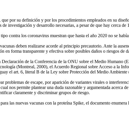
, que por su definición y por los procedimientos empleados en su diseñ
 de investigación y desarrollo necesarias, a pesar de que hay cerca de 
r tipo contra los coronavirus muestran que hasta el año 2020 no se habí
acunas deben realizarse acorde al principio precautorio. Ante la ausenc
ón en forma transparente y efectiva sobre posibles daños o riesgos de d
 la Declaración de la Conferencia de la ONU sobre el Medio Humano (Es
cnología (Montreal, 2000), el Acuerdo Regional sobre Acceso a la Infor
ay el art. 6, literal B de la Ley sobre Protección del Medio Ambiente
roblemas de escape, por aparición de variantes virales o interferencia
 cual nos permite plantear una duda razonable y argumentada acerca de si
ntificar claramente y discriminar grupos de riesgo.
para las nuevas vacunas con la proteína Spike, el documento enumera l