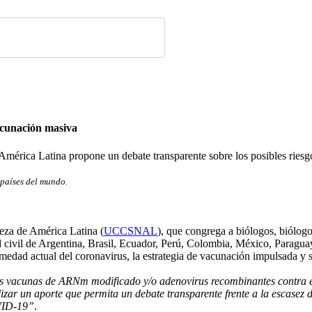
vacunación masiva
 América Latina propone un debate transparente sobre los posibles ries
 países del mundo.
eza de América Latina (
UCCSNAL
), que congrega a biólogos, biólo
ad civil de Argentina, Brasil, Ecuador, Perú, Colombia, México, Paragu
edad actual del coronavirus, la estrategia de vacunación impulsada y s
vas vacunas de ARNm modificado y/o adenovirus recombinantes contra e
zar un aporte que permita un debate transparente frente a la escase
OVID-19”
.