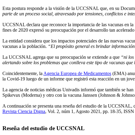
Esta postura responde a la visión de la UCCSNAL que, en su Documen
parte de un proceso social, atravesado por tensiones, conflictos e int
UCCSNAL declara que reconoce la importancia de las vacunas en la mit
fines de 2020 expresó su preocupación por el desarrollo tan acelerado 
La entidad considera que los impactos potenciales de las nuevas vacun
vacunas a la población.
“El propósito general es brindar información c
La UCCSNAL agrega que su preocupación se extiende a que
“ni los
alertando sobre los problemas que conlleva este tipo de vacunas que 
Coincidentemente, la
Agencia Europea de Medicamentos
(EMA) anunci
la Covid-19 luego de un informe que registró esta reacción en un jo
La agencia de noticias médicas Univadis informó que también se han 
Spikevax (Moderna) y otro con la vacuna Janssen (Johnson & Johnson)
A continuación se presenta una reseña del estudio de la UCCSNAL, del c
Revista Ciencia Digna
, Vol. 2, núm 1, Agosto 2021, pp. 18-35, ISSN
Reseña del estudio de UCCSNAL