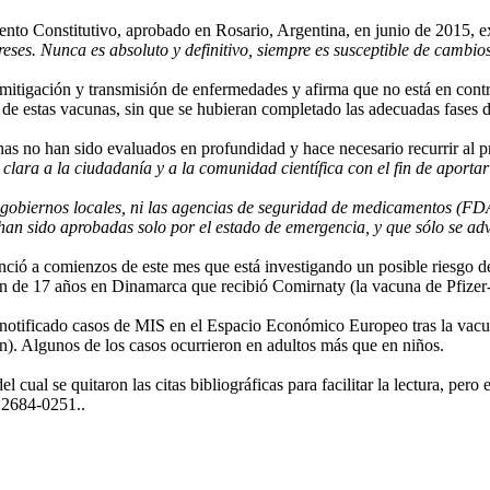
to Constitutivo, aprobado en Rosario, Argentina, en junio de 2015, 
ereses. Nunca es absoluto y definitivo, siempre es susceptible de cambi
igación y transmisión de enfermedades y afirma que no está en contra 
de estas vacunas, sin que se hubieran completado las adecuadas fases de
as no han sido evaluados en profundidad y hace necesario recurrir al pr
lara a la ciudadanía y a la comunidad científica con el fin de aportar 
 gobiernos locales, ni las agencias de seguridad de medicamentos (F
han sido aprobadas solo por el estado de emergencia, y que sólo se adv
ó a comienzos de este mes que está investigando un posible riesgo de
ven de 17 años en Dinamarca que recibió Comirnaty (la vacuna de Pfize
notificado casos de MIS en el Espacio Económico Europeo tras la vacu
. Algunos de los casos ocurrieron en adultos más que en niños.
ual se quitaron las citas bibliográficas para facilitar la lectura, pero 
 2684-0251..