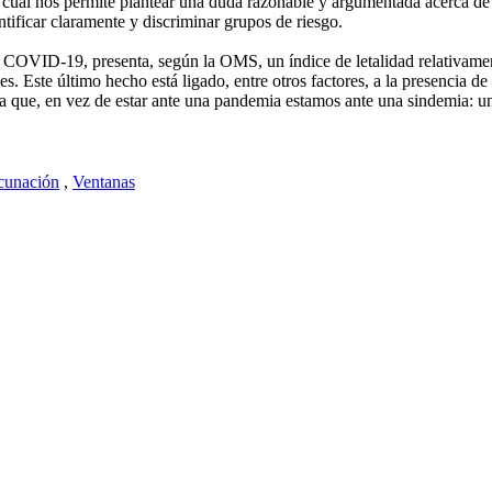
 cual nos permite plantear una duda razonable y argumentada acerca de si
ntificar claramente y discriminar grupos de riesgo.
COVID-19, presenta, según la OMS, un índice de letalidad relativamen
es. Este último hecho está ligado, entre otros factores, a la presencia 
 que, en vez de estar ante una pandemia estamos ante una sindemia: una
cunación
,
Ventanas