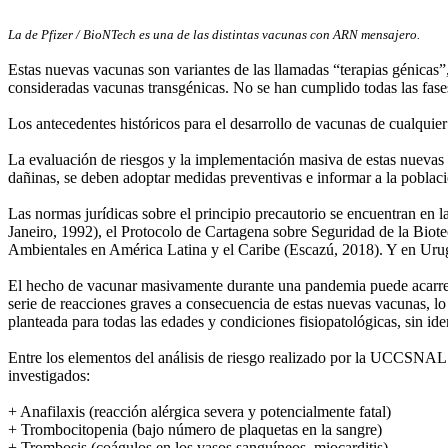
La de Pfizer / BioNTech es una de las distintas vacunas con ARN mensajero.
Estas nuevas vacunas son variantes de las llamadas “terapias génicas”
consideradas vacunas transgénicas. No se han cumplido todas las fases
Los antecedentes históricos para el desarrollo de vacunas de cualquie
La evaluación de riesgos y la implementación masiva de estas nuevas v
dañinas, se deben adoptar medidas preventivas e informar a la poblaci
Las normas jurídicas sobre el principio precautorio se encuentran en
Janeiro, 1992), el Protocolo de Cartagena sobre Seguridad de la Biote
Ambientales en América Latina y el Caribe (Escazú, 2018). Y en Urugu
El hecho de vacunar masivamente durante una pandemia puede acarrear p
serie de reacciones graves a consecuencia de estas nuevas vacunas, lo
planteada para todas las edades y condiciones fisiopatológicas, sin ide
Entre los elementos del análisis de riesgo realizado por la UCCSNAL 
investigados:
+ Anafilaxis (reacción alérgica severa y potencialmente fatal)
+ Trombocitopenia (bajo número de plaquetas en la sangre)
+ Trombosis (coágulos en los vasos sanguíneos, miocarditis)