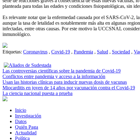
serie de reacciones graves a consecuencia de estas nuevas vacunas, lo
planteada para todas las edades y condiciones fisiopatológicas, sin ide
Es relevante notar que la enfermedad causada por el SARS-CoV-2, la 
aunque la tasa de letalidad es notablemente más alta en algunas region
infectadas, entre otras causas. Por este motivo la UCCSNAL considera
inmunológico.
Etiquetas:
Coronavirus
,
Covid-19
,
Pandemia
,
Salud
,
Sociedad
,
Va
Las controversias científicas sobre la pandemia de Covid-19
Conflictos entre pandemia y acceso a la información
Usan las historias clínicas para inducir nuevas dosis de vacunas
Miocarditis en joven de 14 años por vacunación contra el Covid-19
La ciencia nacional puesta a prueba
Inicio
Investigación
Datos
Quién Paga
Actualidad
Política