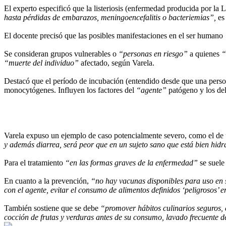
El experto especificó que la listeriosis (enfermedad producida por la
hasta pérdidas de embarazos, meningoencefalitis o bacteriemias”,
es 
El docente precisó que las posibles manifestaciones en el ser humano
Se consideran grupos vulnerables o
“personas en riesgo”
a quienes
“
“muerte del individuo”
afectado, según Varela.
Destacó que el período de incubación (entendido desde que una persona
monocytógenes. Influyen los factores del
“agente”
patógeno y los de
Varela expuso un ejemplo de caso potencialmente severo, como el de 
y además diarrea, será peor que en un sujeto sano que está bien hidrat
Para el tratamiento
“en las formas graves de la enfermedad”
se suele 
En cuanto a la prevención,
“no hay vacunas disponibles para uso en 
con el agente, evitar el consumo de alimentos definidos ‘peligrosos’
También sostiene que se debe
“promover hábitos culinarios seguros,
cocción de frutas y verduras antes de su consumo, lavado frecuente d