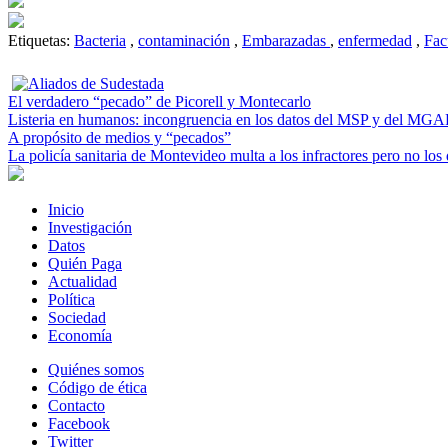
Etiquetas:
Bacteria
,
contaminación
,
Embarazadas
,
enfermedad
,
Fac
El verdadero “pecado” de Picorell y Montecarlo
Listeria en humanos: incongruencia en los datos del MSP y del MGA
A propósito de medios y “pecados”
La policía sanitaria de Montevideo multa a los infractores pero no los 
Inicio
Investigación
Datos
Quién Paga
Actualidad
Política
Sociedad
Economía
Quiénes somos
Código de ética
Contacto
Facebook
Twitter