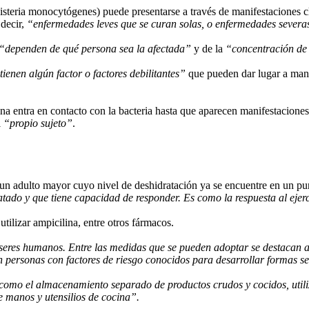
 Listeria monocytógenes) puede presentarse a través de manifestaciones 
decir,
“enfermedades leves que se curan solas, o enfermedades severa
“dependen de qué persona sea la afectada”
y de la
“concentración de 
tienen algún factor o factores debilitantes”
que pueden dar lugar a mani
 entra en contacto con la bacteria hasta que aparecen manifestaciones c
l
“propio sujeto”
.
un adulto mayor cuyo nivel de deshidratación ya se encuentre en un pu
ado y que tiene capacidad de responder. Es como la respuesta al ejercic
utilizar ampicilina, entre otros fármacos.
seres humanos. Entre las medidas que se pueden adoptar se destacan aq
 en personas con factores de riesgo conocidos para desarrollar formas 
 como el almacenamiento separado de productos crudos y cocidos, util
e manos y utensilios de cocina”.