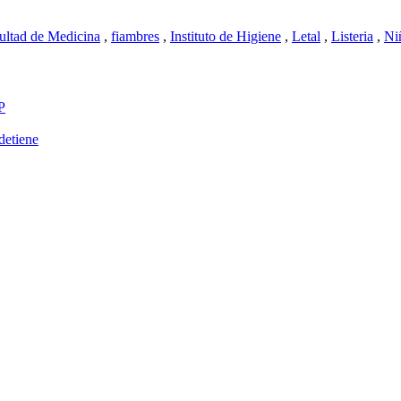
ultad de Medicina
,
fiambres
,
Instituto de Higiene
,
Letal
,
Listeria
,
Ni
P
detiene