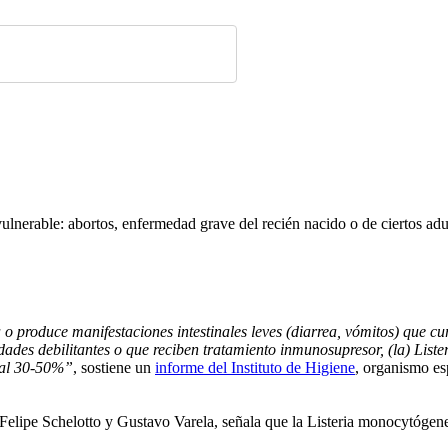
vulnerable: abortos, enfermedad grave del recién nacido o de ciertos ad
 o produce manifestaciones intestinales leves (diarrea, vómitos) que 
des debilitantes o que reciben tratamiento inmunosupresor, (la) List
r al 30-50%”
, sostiene un
informe del Instituto de Higiene
, organismo es
 Felipe Schelotto y Gustavo Varela, señala que la Listeria monocytógen