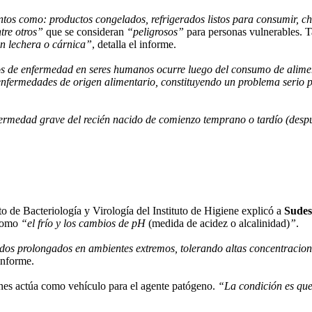
tos como: productos congelados, refrigerados listos para consumir, ch
tre otros”
que se consideran
“peligrosos”
para personas vulnerables. 
ón lechera o cárnica”
, detalla el informe.
sos de enfermedad en seres humanos ocurre luego del consumo de alim
nfermedades de origen alimentario, constituyendo un problema serio p
ermedad grave del recién nacido de comienzo temprano o tardío (despué
 de Bacteriología y Virología del Instituto de Higiene explicó a
Sudes
 como
“el frío y los cambios de pH
(medida de acidez o alcalinidad)
”
.
íodos prolongados en ambientes extremos, tolerando altas concentracio
informe.
nes actúa como vehículo para el agente patógeno.
“La condición es que 