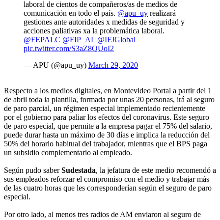
laboral de cientos de compañeros/as de medios de
comunicación en todo el país.
@apu_uy
realizará
gestiones ante autoridades x medidas de seguridad y
acciones paliativas xa la problemática laboral.
@FEPALC
@FIP_AL
@IFJGlobal
pic.twitter.com/S3aZ8QUoI2
— APU (@apu_uy)
March 29, 2020
Respecto a los medios digitales, en Montevideo Portal a partir del 1
de abril toda la plantilla, formada por unas 20 personas, irá al seguro
de paro parcial, un régimen especial implementado recientemente
por el gobierno para paliar los efectos del coronavirus. Este seguro
de paro especial, que permite a la empresa pagar el 75% del salario,
puede durar hasta un máximo de 30 días e implica la reducción del
50% del horario habitual del trabajador, mientras que el BPS paga
un subsidio complementario al empleado.
Según pudo saber
Sudestada
, la jefatura de este medio recomendó a
sus empleados reforzar el compromiso con el medio y trabajar más
de las cuatro horas que les corresponderían según el seguro de paro
especial.
Por otro lado, al menos tres radios de AM enviaron al seguro de