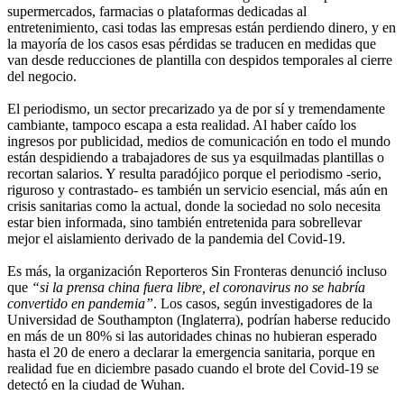
supermercados, farmacias o plataformas dedicadas al
entretenimiento, casi todas las empresas están perdiendo dinero, y en
la mayoría de los casos esas pérdidas se traducen en medidas que
van desde reducciones de plantilla con despidos temporales al cierre
del negocio.
El periodismo, un sector precarizado ya de por sí y tremendamente
cambiante, tampoco escapa a esta realidad. Al haber caído los
ingresos por publicidad, medios de comunicación en todo el mundo
están despidiendo a trabajadores de sus ya esquilmadas plantillas o
recortan salarios. Y resulta paradójico porque el periodismo -serio,
riguroso y contrastado- es también un servicio esencial, más aún en
crisis sanitarias como la actual, donde la sociedad no solo necesita
estar bien informada, sino también entretenida para sobrellevar
mejor el aislamiento derivado de la pandemia del Covid-19.
Es más, la organización Reporteros Sin Fronteras denunció incluso
que
“si la prensa china fuera libre, el coronavirus no se habría
convertido en pandemia”
. Los casos, según investigadores de la
Universidad de Southampton (Inglaterra), podrían haberse reducido
en más de un 80% si las autoridades chinas no hubieran esperado
hasta el 20 de enero a declarar la emergencia sanitaria, porque en
realidad fue en diciembre pasado cuando el brote del Covid-19 se
detectó en la ciudad de Wuhan.