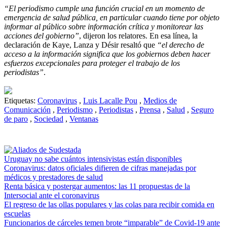
“El periodismo cumple una función crucial en un momento de
emergencia de salud pública, en particular cuando tiene por objeto
informar al público sobre información crítica y monitorear las
acciones del gobierno”
, dijeron los relatores. En esa línea, la
declaración de Kaye, Lanza y Désir resaltó que
“el derecho de
acceso a la información significa que los gobiernos deben hacer
esfuerzos excepcionales para proteger el trabajo de los
periodistas”
.
Etiquetas:
Coronavirus
,
Luis Lacalle Pou
,
Medios de
Comunicación
,
Periodismo
,
Periodistas
,
Prensa
,
Salud
,
Seguro
de paro
,
Sociedad
,
Ventanas
Uruguay no sabe cuántos intensivistas están disponibles
Coronavirus: datos oficiales difieren de cifras manejadas por
médicos y prestadores de salud
Renta básica y postergar aumentos: las 11 propuestas de la
Intersocial ante el coronavirus
El regreso de las ollas populares y las colas para recibir comida en
escuelas
Funcionarios de cárceles temen brote “imparable” de Covid-19 ante