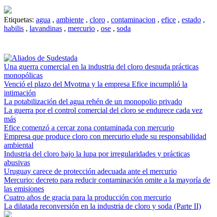
Etiquetas:
agua
,
ambiente
,
cloro
,
contaminacion
,
efice
,
estado
,
habilis
,
lavandinas
,
mercurio
,
ose
,
soda
Una guerra comercial en la industria del cloro desnuda prácticas
monopólicas
Venció el plazo del Mvotma y la empresa Efice incumplió la
intimación
La potabilización del agua rehén de un monopolio privado
La guerra por el control comercial del cloro se endurece cada vez
más
Efice comenzó a cercar zona contaminada con mercurio
Empresa que produce cloro con mercurio elude su responsabilidad
ambiental
Industria del cloro bajo la lupa por irregularidades y prácticas
abusivas
Uruguay carece de protección adecuada ante el mercurio
Mercurio: decreto para reducir contaminación omite a la mayoría de
las emisiones
Cuatro años de gracia para la producción con mercurio
La dilatada reconversión en la industria de cloro y soda (Parte II)