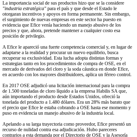
La importancia social de sus productos hizo que se la considere
"industria estratégica"
para el país y que desde el Estado le
otorgaran incentivos y apoyos en forma permanente. Sin embargo,
el surgimiento de nuevas empresas en este sector ha puesto en
evidencia que Efice venía haciendo un manejo abusivo de los
precios y que, ahora, pretende mantener a cualquier costo esa
posición de privilegio.
A Efice le apareció una fuerte competencia comercial y, en lugar de
adaptarse a la realidad y procurar un nuevo equilibrio, busca
recuperar su exclusividad. Esta lucha adopta distintas formas y
estrategias tanto en los procedimientos de compra de OSE, en el
mercado de derivados del cloro y la soda cáustica en donde Efice,
en acuerdo con los mayores distribuidores, aplica un férreo control.
En 2017 OSE adjudicó una licitación internacional para la compra
de 1.500 toneladas de cloro líquido a la empresa Habilis SA que,
aún importando el producto desde Estados Unidos, ofreció la
tonelada del producto a 1.480 dólares. Era un 28% más barato que
el precio que Efice le estaba cobrando a OSE hasta ese momento y
puso en evidencia un manejo abusivo de la industria local.
Apelando a su larga trayectoria como proveedor, Efice presentó un
recurso de nulidad contra esa adjudicación. Hubo pareceres
contrarios a esta demanda por el Directorio de OSE y la Asesoría