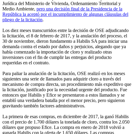
Jurídica del Ministerio de Vivienda, Ordenamiento Territorial y
Medio Ambiente,
pero una decisión final de la Presidencia de la
República la aceptó por el incumplimiento de algunas cláusulas del
pliego de la licitación
.
Los diez meses transcurridos entre la decisión de OSE adjudicando
la licitación, el 8 de febrero de 2017, y la anulación del proceso, el
30 de noviembre, dieron fundamento a Habilis SA para iniciar una
demanda contra el estado por daños y perjuicios, alegando que ya
había comenzado la importación de cloro y realizado otras
inversiones con el fin de cumplir las entregas del producto
requeridas en el contrato.
Para paliar la anulación de la licitación, OSE realizó en los meses
siguientes una serie de llamados para adquirir cloro a través del
mecanismo de compra directa, un procedimiento más expeditivo que
la licitación, justificado por la necesidad urgente del producto. Fue
entonces que Habilis y Efice se presentaron a estos llamados y se
entabló una verdadera batalla por el menor precio, pero siguieron
gravitando también factores administrativos.
La primera de esas compras, en diciembre de 2017, la ganó Habilis
con el precio de 1.700 dólares la tonelada de cloro, contra los 2.050
dólares que propuso Efice. La compra en enero de 2018 volvió a
ganarla Habilis con la oferta de 1.650 dólares. Las compras