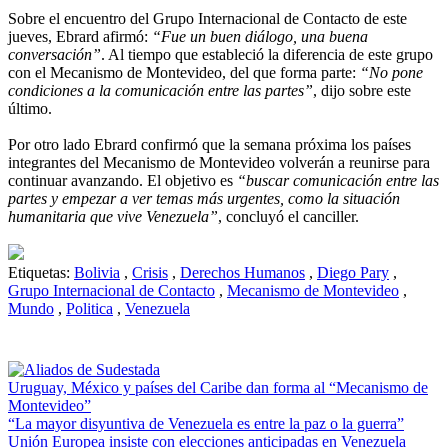
Sobre el encuentro del Grupo Internacional de Contacto de este
jueves, Ebrard afirmó:
“Fue un buen diálogo, una buena
conversación”
. Al tiempo que estableció la diferencia de este grupo
con el Mecanismo de Montevideo, del que forma parte:
“No pone
condiciones a la comunicación entre las partes”
, dijo sobre este
último.
Por otro lado Ebrard confirmó que la semana próxima los países
integrantes del Mecanismo de Montevideo volverán a reunirse para
continuar avanzando. El objetivo es
“buscar comunicación entre las
partes y empezar a ver temas más urgentes, como la situación
humanitaria que vive Venezuela”
, concluyó el canciller.
Etiquetas:
Bolivia
,
Crisis
,
Derechos Humanos
,
Diego Pary
,
Grupo Internacional de Contacto
,
Mecanismo de Montevideo
,
Mundo
,
Politica
,
Venezuela
Uruguay, México y países del Caribe dan forma al “Mecanismo de
Montevideo”
“La mayor disyuntiva de Venezuela es entre la paz o la guerra”
Unión Europea insiste con elecciones anticipadas en Venezuela