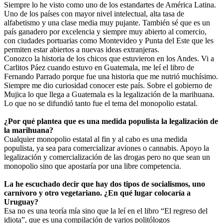
Siempre lo he visto como uno de los estandartes de América Latina.
Uno de los países con mayor nivel intelectual, alta tasa de
alfabetismo y una clase media muy pujante. También sé que es un
país ganadero por excelencia y siempre muy abierto al comercio,
con ciudades portuarias como Montevideo y Punta del Este que les
permiten estar abiertos a nuevas ideas extranjeras.
Conozco la historia de los chicos que estuvieron en los Andes. Vi a
Carlitos Páez cuando estuvo en Guatemala, me leí el libro de
Fernando Parrado porque fue una historia que me nutrió muchísimo.
Siempre me dio curiosidad conocer este país. Sobre el gobierno de
Mujica lo que llega a Guatemala es la legalización de la marihuana.
Lo que no se difundió tanto fue el tema del monopolio estatal.
¿Por qué plantea que es una medida populista la legalización de
la marihuana?
Cualquier monopolio estatal al fin y al cabo es una medida
populista, ya sea para comercializar aviones o cannabis. Apoyo la
legalización y comercialización de las drogas pero no que sean un
monopolio sino que apostaría por una libre competencia.
La he escuchado decir que hay dos tipos de socialismos, uno
carnívoro y otro vegetariano. ¿En qué lugar colocaría a
Uruguay?
Esa no es una teoría mía sino que la leí en el libro “El regreso del
idiota”, que es una compilación de varios politólogos