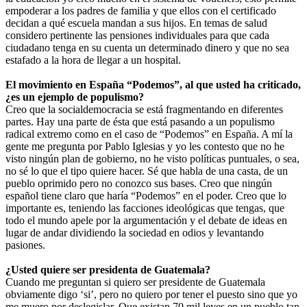
empoderar a los padres de familia y que ellos con el certificado
decidan a qué escuela mandan a sus hijos. En temas de salud
considero pertinente las pensiones individuales para que cada
ciudadano tenga en su cuenta un determinado dinero y que no sea
estafado a la hora de llegar a un hospital.
El movimiento en España “Podemos”, al que usted ha criticado,
¿es un ejemplo de populismo?
Creo que la socialdemocracia se está fragmentando en diferentes
partes. Hay una parte de ésta que está pasando a un populismo
radical extremo como en el caso de “Podemos” en España. A mí la
gente me pregunta por Pablo Iglesias y yo les contesto que no he
visto ningún plan de gobierno, no he visto políticas puntuales, o sea,
no sé lo que el tipo quiere hacer. Sé que habla de una casta, de un
pueblo oprimido pero no conozco sus bases. Creo que ningún
español tiene claro que haría “Podemos” en el poder. Creo que lo
importante es, teniendo las facciones ideológicas que tengas, que
todo el mundo apele por la argumentación y el debate de ideas en
lugar de andar dividiendo la sociedad en odios y levantando
pasiones.
¿Usted quiere ser presidenta de Guatemala?
Cuando me preguntan si quiero ser presidente de Guatemala
obviamente digo ‘si’, pero no quiero por tener el puesto sino que yo
me muero por deslegislar. Que existan 70 mil leyes en un pueblo tan