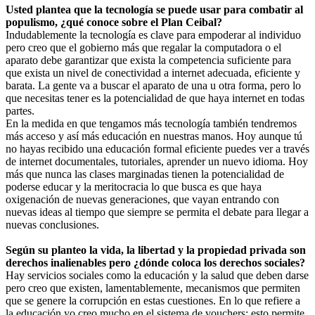
Usted plantea que la tecnología se puede usar para combatir al
populismo, ¿qué conoce sobre el Plan Ceibal?
Indudablemente la tecnología es clave para empoderar al individuo
pero creo que el gobierno más que regalar la computadora o el
aparato debe garantizar que exista la competencia suficiente para
que exista un nivel de conectividad a internet adecuada, eficiente y
barata. La gente va a buscar el aparato de una u otra forma, pero lo
que necesitas tener es la potencialidad de que haya internet en todas
partes.
En la medida en que tengamos más tecnología también tendremos
más acceso y así más educación en nuestras manos. Hoy aunque tú
no hayas recibido una educación formal eficiente puedes ver a través
de internet documentales, tutoriales, aprender un nuevo idioma. Hoy
más que nunca las clases marginadas tienen la potencialidad de
poderse educar y la meritocracia lo que busca es que haya
oxigenación de nuevas generaciones, que vayan entrando con
nuevas ideas al tiempo que siempre se permita el debate para llegar a
nuevas conclusiones.
Según su planteo la vida, la libertad y la propiedad privada son
derechos inalienables pero ¿dónde coloca los derechos sociales?
Hay servicios sociales como la educación y la salud que deben darse
pero creo que existen, lamentablemente, mecanismos que permiten
que se genere la corrupción en estas cuestiones. En lo que refiere a
la educación yo creo mucho en el sistema de vouchers; esto permite