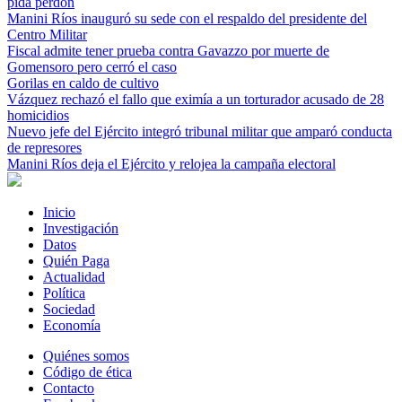
pida perdón
Manini Ríos inauguró su sede con el respaldo del presidente del
Centro Militar
Fiscal admite tener prueba contra Gavazzo por muerte de
Gomensoro pero cerró el caso
Gorilas en caldo de cultivo
Vázquez rechazó el fallo que eximía a un torturador acusado de 28
homicidios
Nuevo jefe del Ejército integró tribunal militar que amparó conducta
de represores
Manini Ríos deja el Ejército y relojea la campaña electoral
Inicio
Investigación
Datos
Quién Paga
Actualidad
Política
Sociedad
Economía
Quiénes somos
Código de ética
Contacto