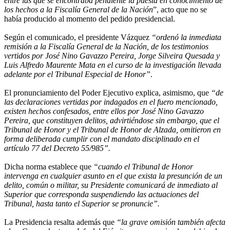
entre las que se encontraba pendiente la puesta en conocimiento de
los hechos a la Fiscalía General de la Nación
”, acto que no se
había producido al momento del pedido presidencial.
Según el comunicado, el presidente Vázquez
“ordenó la inmediata
remisión a la Fiscalía General de la Nación, de los testimonios
vertidos por José Nino Gavazzo Pereira, Jorge Silveira Quesada y
Luis Alfredo Maurente Mata en el curso de la investigación llevada
adelante por el Tribunal Especial de Honor”
.
El pronunciamiento del Poder Ejecutivo explica, asimismo, que
“de
las declaraciones vertidas por indagados en el fuero mencionado,
existen hechos confesados, entre ellos por José Nino Gavazzo
Pereira, que constituyen delitos, advirtiéndose sin embargo, que el
Tribunal de Honor y el Tribunal de Honor de Alzada, omitieron en
forma deliberada cumplir con el mandato disciplinado en el
artículo 77 del Decreto 55/985”.
Dicha norma establece que
“cuando el Tribunal de Honor
intervenga en cualquier asunto en el que exista la presunción de un
delito, común o militar, su Presidente comunicará de inmediato al
Superior que corresponda suspendiendo las actuaciones del
Tribunal, hasta tanto el Superior se pronuncie”.
La Presidencia resalta además que
“la grave omisión también afecta