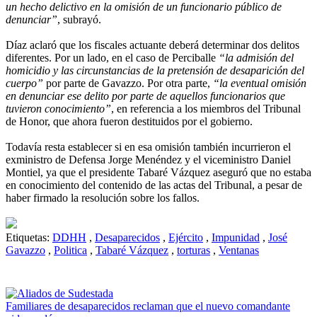
un hecho delictivo en la omisión de un funcionario público de
denunciar”
, subrayó.
Díaz aclaró que los fiscales actuante deberá determinar dos delitos
diferentes. Por un lado, en el caso de Perciballe
“la admisión del
homicidio y las circunstancias de la pretensión de desaparición del
cuerpo”
por parte de Gavazzo. Por otra parte,
“la eventual omisión
en denunciar ese delito por parte de aquellos funcionarios que
tuvieron conocimiento”
, en referencia a los miembros del Tribunal
de Honor, que ahora fueron destituidos por el gobierno.
Todavía resta establecer si en esa omisión también incurrieron el
exministro de Defensa Jorge Menéndez y el viceministro Daniel
Montiel, ya que el presidente Tabaré Vázquez aseguró que no estaba
en conocimiento del contenido de las actas del Tribunal, a pesar de
haber firmado la resolución sobre los fallos.
Etiquetas:
DDHH
,
Desaparecidos
,
Ejército
,
Impunidad
,
José
Gavazzo
,
Politica
,
Tabaré Vázquez
,
torturas
,
Ventanas
Familiares de desaparecidos reclaman que el nuevo comandante