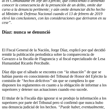
al ex Comandante en Jefe del Ejército, que conociendo o debiendo
conocer la consecuencia de la presunción de un delito, omite dar
curso a la denuncia pertinente; y aún omite denunciar dicho hecho
al Ministro de Defensa Nacional cuando el 13 de febrero de 2019
elevó las conclusiones, con las consideraciones que derivaron en su
cese”
.
Díaz: nunca se denunció
El Fiscal General de la Nación, Jorge Díaz, explicó por qué decidió
remitir la publicación periodística sobre la comparecencia de
Gavazzo a la fiscalía de Flagrancia y al fiscal especializado de Lesa
Humanidad Ricardo Perciballe.
Díaz dijo que el sábado se encontra con
“la situación”
de que se
habían puesto en conocimiento del Tribunal de Honor del Ejército la
comisión de
“hechos delictivos”
sin que se cumpliera lo que
disponen los reglamentos en cuanto a la obligación de informar a los
superiores y detener sus actuaciones cuando eso sucede.
El titular de la Fiscalía dijo ignorar si se produjo la información a los
superiores por parte del Tribunal pero sí confirmó que nunca hubo
una denuncia judicial de los hechos.
“Puede haber, eventualmente,