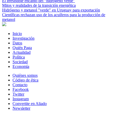
El irresistible encanto del “hidrógeno verde”
Mitos y realidades de la transición energética
Hidrógeno y metanol "verde" en Uruguay para exportación
Científicas rechazan uso de los acuíferos para la producción de
metanol
Inicio
Investigación
Datos
Quién Paga
Actualidad
Política
Sociedad
Economía
Quiénes somos
Código de ética
Contacto
Facebook
Twitter
Instagram
Convertite en Aliado
Newsletter