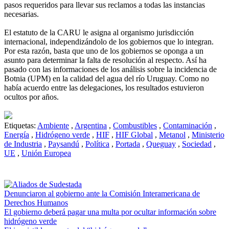
pasos requeridos para llevar sus reclamos a todas las instancias
necesarias.
El estatuto de la CARU le asigna al organismo jurisdicción
internacional, independizándolo de los gobiernos que lo integran.
Por esta razón, basta que uno de los gobiernos se oponga a un
asunto para determinar la falta de resolución al respecto. Así ha
pasado con las informaciones de los análisis sobre la incidencia de
Botnia (UPM) en la calidad del agua del río Uruguay. Como no
había acuerdo entre las delegaciones, los resultados estuvieron
ocultos por años.
Etiquetas:
Ambiente
,
Argentina
,
Combustibles
,
Contaminación
,
Energía
,
Hidrógeno verde
,
HIF
,
HIF Global
,
Metanol
,
Ministerio
de Industria
,
Paysandú
,
Política
,
Portada
,
Queguay
,
Sociedad
,
UE
,
Unión Europea
Denunciaron al gobierno ante la Comisión Interamericana de
Derechos Humanos
El gobierno deberá pagar una multa por ocultar información sobre
hidrógeno verde