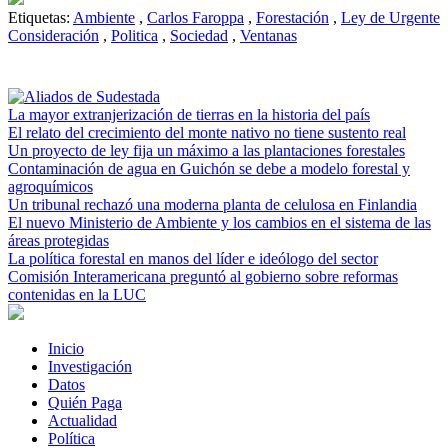
Etiquetas:
Ambiente
,
Carlos Faroppa
,
Forestación
,
Ley de Urgente
Consideración
,
Politica
,
Sociedad
,
Ventanas
La mayor extranjerización de tierras en la historia del país
El relato del crecimiento del monte nativo no tiene sustento real
Un proyecto de ley fija un máximo a las plantaciones forestales
Contaminación de agua en Guichón se debe a modelo forestal y
agroquímicos
Un tribunal rechazó una moderna planta de celulosa en Finlandia
El nuevo Ministerio de Ambiente y los cambios en el sistema de las
áreas protegidas
La política forestal en manos del líder e ideólogo del sector
Comisión Interamericana preguntó al gobierno sobre reformas
contenidas en la LUC
Inicio
Investigación
Datos
Quién Paga
Actualidad
Política