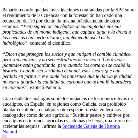
Panario recordó que las investigaciones contratadas por la SPF sobre
el rendimiento de las cuencas con la forestación han dado una
reducción del 19 por ciento, la misma prácticamente de otros
estudios.
“Pero siguen atribuyéndole al eucalipto las mismas
propiedades de un monte indígena, que captura agua y la drena a
las cuencas con cierto retardo, manteniendo así el ciclo
hidrológico”
, comentó el científico.
“Dicen que protegen los suelos y que mitigan el cambio climático,
pero son emisores y no secuestradores de carbono. Los árboles
plantados están guardando, pero cuando los cortaron se acabó la
historia. Cuando sea sustituido el papel, esos suelos que han
perdido en forma irreversible los minerales que le dan la fertilidad
no van a guardar la cantidad de carbono que acumuló la pradera
en milenios”
, explicó Panario.
Con resultados análogos sobre los impactos de los monocultivos de
eucaliptos, en España, en regiones como Galicia, está prohibido
plantar eucaliptos o cualquier otra especie forestal en terrenos
catalogados como de uso agrícola. “Sustituir pastos y cultivos por
eucaliptos en terrenos agrícolas es, además de ilegal, una forma de
acelerar las sequías”, afirma la
Sociedade Galega de Historia
Natural
.