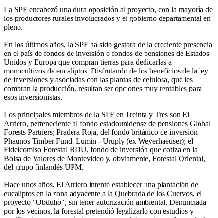
La SPF encabezó una dura oposición al proyecto, con la mayoría de
los productores rurales involucrados y el gobierno departamental en
pleno.
En los últimos años, la SPF ha sido gestora de la creciente presencia
en el país de fondos de inversión o fondos de pensiones de Estados
Unidos y Europa que compran tierras para dedicarlas a
monocultivos de eucaliptos. Disfrutando de los beneficios de la ley
de inversiones y asociadas con las plantas de celulosa, que les
compran la producción, resultan ser opciones muy rentables para
esos inversionistas.
Los principales miembros de la SPF en Treinta y Tres son El
Arriero, perteneciente al fondo estadounidense de pensiones Global
Forests Partners; Pradera Roja, del fondo británico de inversión
Phaunos Timber Fund; Lumin - Uruply (ex Weyerhaeuser); el
Fideicomiso Forestal BDU, fondo de inversión que cotiza en la
Bolsa de Valores de Montevideo y, obviamente, Forestal Oriental,
del grupo finlandés UPM.
Hace unos años, El Arriero intentó establecer una plantación de
eucaliptos en la zona adyacente a la Quebrada de los Cuervos, el
proyecto "Obdulio", sin tener autorización ambiental. Denunciada
por los vecinos, la forestal pretendió legalizarlo con estudios y