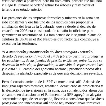
certificaciones a posteriori, pero no tuvo éxito, primero fue multada
y luego la Dinama le ordenó retirar los árboles y restablecer el
terreno a su estado anterior.
Las presiones de las empresas forestales y mineras en la zona han
sido constantes y ese fue uno de los motivos para proponer la
ampliación del área de la Quebrada, que ya desde el decreto de
creación en 2008 era considerada de tamaño insuficiente para
garantizar su sostenibilidad. La inminencia de la segunda planta de
celulosa de UPM en el Río Negro es otro factor que contribuye a
exacerbar las tensiones.
“La ampliación y modificación del área protegida - señaló el
decreto de resolución firmado el 14 de febrero- permitirá proteger a
los ecosistemas de las fuentes de presión existentes, entre las que se
destacan la minería, la forestación, la invasión de especies exóticas
y la caza”
. El cambio del gobierno nacional, producido pocos días
después, ha alentado expectativas de que esta decisión sea revertida.
Pero el cuestionamiento de la SPF va mucho más allá. Además de
impugnar aspectos formales, resaltar el desacuerdo de propietarios y
la afectación de inversiones en la zona, que son atendidos ahora con
el cambio en discusión en el Parlamento, la SPF agregó un alegato
sorprendente que, de ser aceptado, llevaría a considerar que las áreas
protegidas son innecesarias allí donde hay monocultivos forestales.