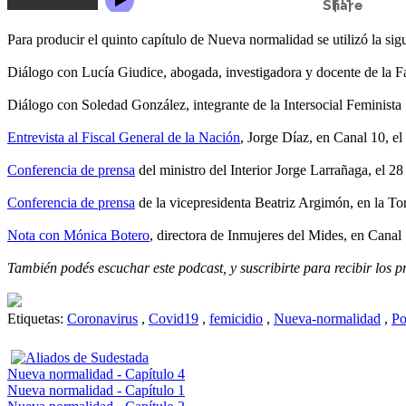
Para producir el quinto capítulo de Nueva normalidad se utilizó la sig
Diálogo con Lucía Giudice, abogada, investigadora y docente de la F
Diálogo con Soledad González, integrante de la Intersocial Feminista
Entrevista al Fiscal General de la Nación
, Jorge Díaz, en Canal 10, 
Conferencia de prensa
del ministro del Interior Jorge Larrañaga, el 28
Conferencia de prensa
de la vicepresidenta Beatriz Argimón, en la Tor
Nota con Mónica Botero
, directora de Inmujeres del Mides, en Canal 
También podés escuchar este podcast, y suscribirte para recibir los 
Etiquetas:
Coronavirus
,
Covid19
,
femicidio
,
Nueva-normalidad
,
Po
Nueva normalidad - Capítulo 4
Nueva normalidad - Capítulo 1