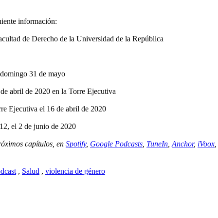
uiente información:
acultad de Derecho de la Universidad de la República
el domingo 31 de mayo
 de abril de 2020 en la Torre Ejecutiva
re Ejecutiva el 16 de abril de 2020
12, el 2 de junio de 2020
próximos capítulos, en
Spotify
,
Google Podcasts
,
TuneIn
,
Anchor
,
iVoox
dcast
,
Salud
,
violencia de género