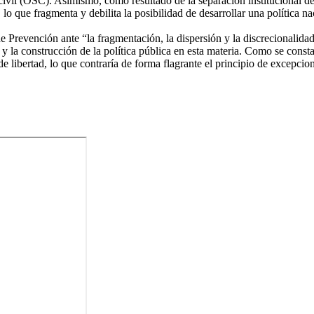
 civil (OSC). Asimismo, como resultado de la separación institucional 
 lo que fragmenta y debilita la posibilidad de desarrollar una política na
revención ante “la fragmentación, la dispersión y la discrecionalidad 
a construcción de la política pública en esta materia. Como se constat
e libertad, lo que contraría de forma flagrante el principio de excepcion