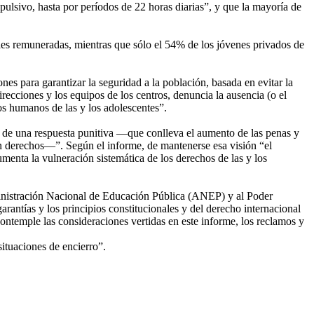
sivo, hasta por períodos de 22 horas diarias”, y que la mayoría de
rales remuneradas, mientras que sólo el 54% de los jóvenes privados de
es para garantizar la seguridad a la población, basada en evitar la
recciones y los equipos de los centros, denuncia la ausencia (o el
hos humanos de las y los adolescentes”.
o de una respuesta punitiva —que conlleva el aumento de las penas y
o en derechos—”. Según el informe, de mantenerse esa visión “el
umenta la vulneración sistemática de los derechos de las y los
dministración Nacional de Educación Pública (ANEP) y al Poder
rantías y los principios constitucionales y del derecho internacional
 contemple las consideraciones vertidas en este informe, los reclamos y
ituaciones de encierro”.