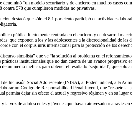
 denominó “un modelo securitario y de encierro en muchos casos compul
878 contra 578 que cumplieron medidas no privativas.
itución destacó que sólo el 8,1 por ciento participó en actividades labo
ligatoria.
ica pública fuertemente centrada en el encierro y en desarrollar accion
das, que exponen a los y las adolescentes a la discrecionalidad de las di
acorde con el corpus iuris internacional para la protección de los derec
iscurso simplista” que ve “la solución al problema en el reforzamient
n de prácticas institucionales que no dan cuenta de un avance progresiv
ta de un medio ineficaz para obtener el resultado ‘seguridad’, que solo a
al de Inclusión Social Adolescente (INISA), al Poder Judicial, a la A
laborar un Código de Responsabilidad Penal Juvenil, que “respete las ga
ual permita dejar sin efecto el actual y regresivo régimen y en su lugar
y la voz de adolescentes y jóvenes que hayan atravesado o atraviesen s