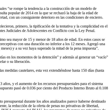
cuales “se rompe la tendencia a la construcción de un modelo de
sulta popular de 2014 en la que se rechazó la baja de la edad de
rtad, con un consiguiente deterioro en las condiciones de encierro.
cieron, primero, la tipificación de la tentativa y la complicidad en el
ntes Judiciales de Adolescentes en Conflicto con la Ley Penal.
ísimo sea mayor de 15 y menor de 18 años de edad. En estos casos se
d preceptivas con una duración no inferior a los 12 meses. Agregó una
12 meses) y a su vez haya superado la mitad de la pena impuesta”.
antías en los momentos de la detención” y además al generar un “vacío”
elar o su liberación.
s medidas cautelares, esta vez extendiéndose hasta 150 días (hasta
13 años, y el aumento de los recursos presupuestales para el sistema
esupuesto pasó de 0.036 por ciento del Producto Interno Bruto al 0.108
nto presupuestal durante los años analizados parece haberse destinado
nte, la reducción de la oferta de penas no privativas de libertad,