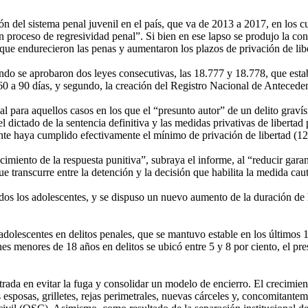
ión del sistema penal juvenil en el país, que va de 2013 a 2017, en los 
 proceso de regresividad penal”. Si bien en ese lapso se produjo la con
 que endurecieron las penas y aumentaron los plazos de privación de libe
o se aprobaron dos leyes consecutivas, las 18.777 y 18.778, que estable
 60 a 90 días, y segundo, la creación del Registro Nacional de Antecede
l para aquellos casos en los que el “presunto autor” de un delito grav
el dictado de la sentencia definitiva y las medidas privativas de liberta
scente haya cumplido efectivamente el mínimo de privación de libertad (
imiento de la respuesta punitiva”, subraya el informe, al “reducir gar
e transcurre entre la detención y la decisión que habilita la medida caut
 los adolescentes, y se dispuso un nuevo aumento de la duración de la
adolescentes en delitos penales, que se mantuvo estable en los últimos 
nes menores de 18 años en delitos se ubicó entre 5 y 8 por ciento, el pr
trada en evitar la fuga y consolidar un modelo de encierro. El crecimie
esposas, grilletes, rejas perimetrales, nuevas cárceles y, concomitanteme