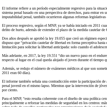
El informe refiere a un período especialmente regresivo para la situac
sistema penal basado en una perspectiva de derechos, para entrar en un
imputabilidad penal, también ocurrieron algunas reformas legislativas
El proceso regresivo, según el MNP, ya se había iniciado en 2011 cuand
delito de hurto, además de extender el plazo de la medida cautelar de
Dos años después se aprobó la ley 19.055 que creó un régimen especia
dispuso que “privación cautelar de libertad en forma preceptiva hasta 
limitación para solicitar la libertad anticipada: solo cuando el adole
Más adelante, en 2017, la ley 19.551 “dio un nuevo paso en el endurec
respecto al lugar en el cual queda alojado el joven durante el tiempo qu
Además, se redujo el número de exámenes médicos al que son sometidos
2011 eran 60 días).
El informe también señala una contradicción entre la participación de 
penal juvenil en el mismo lapso. Mientras que la intervención de jóve
por ciento.
Para el MNP, “esto resulta coherente con el diseño de una política cen
principalmente a reforzar las medidas de seguridad en los centros: más 