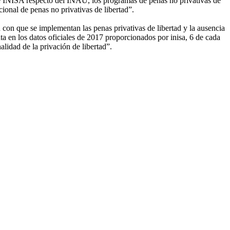
de INISA respecto del INAU, los programas de penas no privativas de
cional de penas no privativas de libertad”.
con que se implementan las penas privativas de libertad y la ausencia
a en los datos oficiales de 2017 proporcionados por inisa, 6 de cada
alidad de la privación de libertad”.