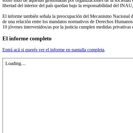
sobre todo de aquellas gestionadas por organizaciones de la sociedad
libertad del interior del país quedan bajo la responsabilidad del INAU,
El informe también señala la preocupación del Mecanismo Nacional de P
de una relación entre los mandatos normativos de Derechos Humanos y l
10 jóvenes intervenidos/as por la justicia cumplen medidas privativas d
El informe completo
Entrá acá si querés ver el informe en pantalla completa
.