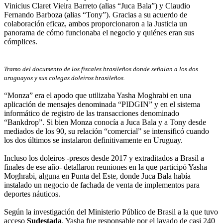
Vinicius Claret Vieira Barreto (alias “Juca Bala”) y Claudio
Fernando Barboza (alias “Tony”). Gracias a su acuerdo de
colaboración eficaz, ambos proporcionaron a la Justicia un
panorama de cómo funcionaba el negocio y quiénes eran sus
cómplices.
Tramo del documento de los fiscales brasileños donde señalan a los dos
uruguayos y sus colegas doleiros brasileños.
“Monza” era el apodo que utilizaba Yasha Moghrabi en una
aplicación de mensajes denominada “PIDGIN” y en el sistema
informático de registro de las transacciones denominado
“Bankdrop”. Si bien Monza conocía a Juca Bala y a Tony desde
mediados de los 90, su relación “comercial” se intensificó cuando
los dos últimos se instalaron definitivamente en Uruguay.
Incluso los doleiros -presos desde 2017 y extraditados a Brasil a
finales de ese año- detallaron reuniones en la que participó Yasha
Moghrabi, alguna en Punta del Este, donde Juca Bala había
instalado un negocio de fachada de venta de implementos para
deportes náuticos.
Según la investigación del Ministerio Público de Brasil a la que tuvo
acceso
Sudestada
, Yasha fue responsable por el lavado de casi 240