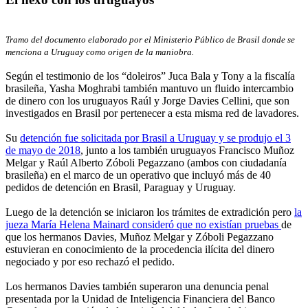
Tramo del documento elaborado por el Ministerio Público de Brasil donde se
menciona a Uruguay como origen de la maniobra.
Según el testimonio de los “doleiros” Juca Bala y Tony a la fiscalía
brasileña, Yasha Moghrabi también mantuvo un fluido intercambio
de dinero con los uruguayos Raúl y Jorge Davies Cellini, que son
investigados en Brasil por pertenecer a esta misma red de lavadores.
Su
detención fue solicitada por Brasil a Uruguay y se produjo el 3
de mayo de 2018
, junto a los también uruguayos Francisco Muñoz
Melgar y Raúl Alberto Zóboli Pegazzano (ambos con ciudadanía
brasileña) en el marco de un operativo que incluyó más de 40
pedidos de detención en Brasil, Paraguay y Uruguay.
Luego de la detención se iniciaron los trámites de extradición pero
la
jueza María Helena Mainard consideró que no existían pruebas
de
que los hermanos Davies, Muñoz Melgar y Zóboli Pegazzano
estuvieran en conocimiento de la procedencia ilícita del dinero
negociado y por eso rechazó el pedido.
Los hermanos Davies también superaron una denuncia penal
presentada por la Unidad de Inteligencia Financiera del Banco