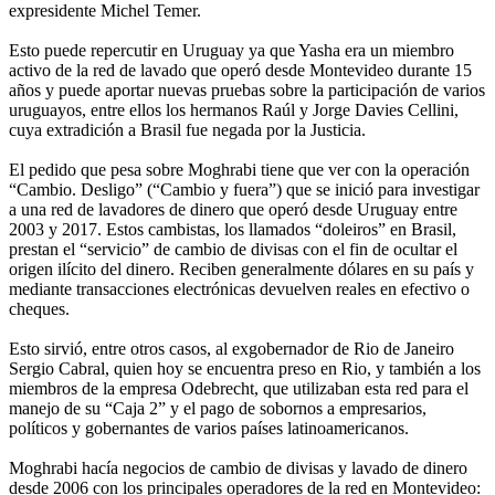
expresidente Michel Temer.
Esto puede repercutir en Uruguay ya que Yasha era un miembro
activo de la red de lavado que operó desde Montevideo durante 15
años y puede aportar nuevas pruebas sobre la participación de varios
uruguayos, entre ellos los hermanos Raúl y Jorge Davies Cellini,
cuya extradición a Brasil fue negada por la Justicia.
El pedido que pesa sobre Moghrabi tiene que ver con la operación
“Cambio. Desligo” (“Cambio y fuera”) que se inició para investigar
a una red de lavadores de dinero que operó desde Uruguay entre
2003 y 2017. Estos cambistas, los llamados “doleiros” en Brasil,
prestan el “servicio” de cambio de divisas con el fin de ocultar el
origen ilícito del dinero. Reciben generalmente dólares en su país y
mediante transacciones electrónicas devuelven reales en efectivo o
cheques.
Esto sirvió, entre otros casos, al exgobernador de Rio de Janeiro
Sergio Cabral, quien hoy se encuentra preso en Rio, y también a los
miembros de la empresa Odebrecht, que utilizaban esta red para el
manejo de su “Caja 2” y el pago de sobornos a empresarios,
políticos y gobernantes de varios países latinoamericanos.
Moghrabi hacía negocios de cambio de divisas y lavado de dinero
desde 2006 con los principales operadores de la red en Montevideo: