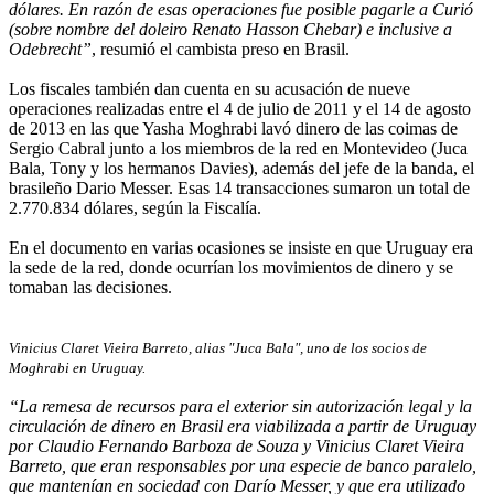
dólares. En razón de esas operaciones fue posible pagarle a Curió
(sobre nombre del doleiro Renato Hasson Chebar) e inclusive a
Odebrecht”
, resumió el cambista preso en Brasil.
Los fiscales también dan cuenta en su acusación de nueve
operaciones realizadas entre el 4 de julio de 2011 y el 14 de agosto
de 2013 en las que Yasha Moghrabi lavó dinero de las coimas de
Sergio Cabral junto a los miembros de la red en Montevideo (Juca
Bala, Tony y los hermanos Davies), además del jefe de la banda, el
brasileño Dario Messer. Esas 14 transacciones sumaron un total de
2.770.834 dólares, según la Fiscalía.
En el documento en varias ocasiones se insiste en que Uruguay era
la sede de la red, donde ocurrían los movimientos de dinero y se
tomaban las decisiones.
Vinicius Claret Vieira Barreto, alias "Juca Bala", uno de los socios de
Moghrabi en Uruguay.
“La remesa de recursos para el exterior sin autorización legal y la
circulación de dinero en Brasil era viabilizada a partir de Uruguay
por Claudio Fernando Barboza de Souza y Vinicius Claret Vieira
Barreto, que eran responsables por una especie de banco paralelo,
que mantenían en sociedad con Darío Messer, y que era utilizado