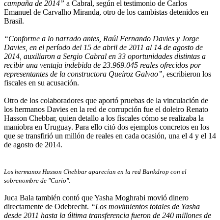
campaña de 2014”
a Cabral, según el testimonio de Carlos
Emanuel de Carvalho Miranda, otro de los cambistas detenidos en
Brasil.
“Conforme a lo narrado antes, Raúl Fernando Davies y Jorge
Davies, en el período del 15 de abril de 2011 al 14 de agosto de
2014, auxiliaron a Sergio Cabral en 33 oportunidades distintas a
recibir una ventaja indebida de 23.969.045 reales ofrecidos por
representantes de la constructora Queiroz Galvao”
, escribieron los
fiscales en su acusación.
Otro de los colaboradores que aportó pruebas de la vinculación de
los hermanos Davies en la red de corrupción fue el doleiro Renato
Hasson Chebbar, quien detallo a los fiscales cómo se realizaba la
maniobra en Uruguay. Para ello citó dos ejemplos concretos en los
que se transfirió un millón de reales en cada ocasión, una el 4 y el 14
de agosto de 2014.
Los hermanos Hasson Chebbar aparecían en la red Bankdrop con el
sobrenombre de "Curio".
Juca Bala también contó que Yasha Moghrabi movió dinero
directamente de Odebrecht.
“Los movimientos totales de Yasha
desde 2011 hasta la última transferencia fueron de 240 millones de