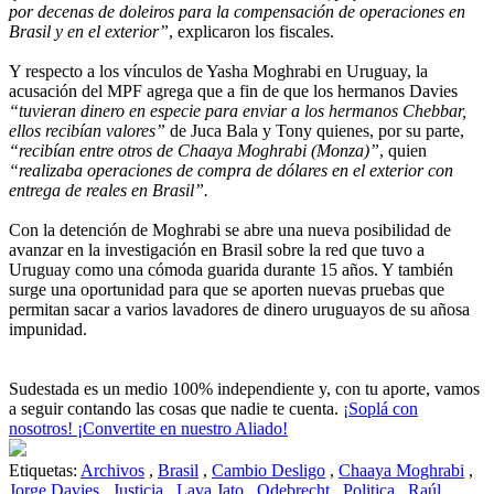
por decenas de doleiros para la compensación de operaciones en
Brasil y en el exterior”
, explicaron los fiscales.
Y respecto a los vínculos de Yasha Moghrabi en Uruguay, la
acusación del MPF agrega que a fin de que los hermanos Davies
“tuvieran dinero en especie para enviar a los hermanos Chebbar,
ellos recibían valores”
de Juca Bala y Tony quienes, por su parte,
“recibían entre otros de Chaaya Moghrabi (Monza)”
, quien
“realizaba operaciones de compra de dólares en el exterior con
entrega de reales en Brasil”.
Con la detención de Moghrabi se abre una nueva posibilidad de
avanzar en la investigación en Brasil sobre la red que tuvo a
Uruguay como una cómoda guarida durante 15 años. Y también
surge una oportunidad para que se aporten nuevas pruebas que
permitan sacar a varios lavadores de dinero uruguayos de su añosa
impunidad.
Sudestada es un medio 100% independiente y, con tu aporte, vamos
a seguir contando las cosas que nadie te cuenta.
¡Soplá con
nosotros! ¡Convertite en nuestro Aliado!
Etiquetas:
Archivos
,
Brasil
,
Cambio Desligo
,
Chaaya Moghrabi
,
Jorge Davies
,
Justicia
,
Lava Jato
,
Odebrecht
,
Politica
,
Raúl