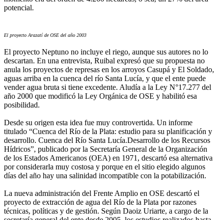
potencial.
El proyecto Arazatí de OSE del año 2003
El proyecto Neptuno no incluye el riego, aunque sus autores no lo
descartan. En una entrevista, Ruibal expresó que su propuesta no
anula los proyectos de represas en los arroyos Casupá y El Soldado,
aguas arriba en la cuenca del río Santa Lucía, y que el ente puede
vender agua bruta si tiene excedente. Aludía a la Ley N°17.277 del
año 2000 que modificó la Ley Orgánica de OSE y habilitó esa
posibilidad.
Desde su origen esta idea fue muy controvertida. Un informe
titulado “Cuenca del Río de la Plata: estudio para su planificación y
desarrollo. Cuenca del Río Santa Lucía.Desarrollo de los Recursos
Hídricos”, publicado por la Secretaría General de la Organización
de los Estados Americanos (OEA) en 1971, descartó esa alternativa
por considerarla muy costosa y porque en el sitio elegido algunos
días del año hay una salinidad incompatible con la potabilización.
La nueva administración del Frente Amplio en OSE descartó el
proyecto de extracción de agua del Río de la Plata por razones
técnicas, políticas y de gestión. Según Daoiz Uriarte, a cargo de la
secretaría general del ente desde 2005, los estudios realizados hasta