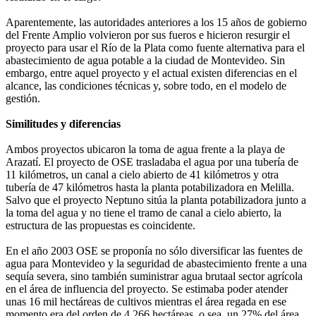
Aparentemente, las autoridades anteriores a los 15 años de gobierno
del Frente Amplio volvieron por sus fueros e hicieron resurgir el
proyecto para usar el Río de la Plata como fuente alternativa para el
abastecimiento de agua potable a la ciudad de Montevideo. Sin
embargo, entre aquel proyecto y el actual existen diferencias en el
alcance, las condiciones técnicas y, sobre todo, en el modelo de
gestión.
Similitudes y diferencias
Ambos proyectos ubicaron la toma de agua frente a la playa de
Arazatí. El proyecto de OSE trasladaba el agua por una tubería de
11 kilómetros, un canal a cielo abierto de 41 kilómetros y otra
tubería de 47 kilómetros hasta la planta potabilizadora en Melilla.
Salvo que el proyecto Neptuno sitúa la planta potabilizadora junto a
la toma del agua y no tiene el tramo de canal a cielo abierto, la
estructura de las propuestas es coincidente.
En el año 2003 OSE se proponía no sólo diversificar las fuentes de
agua para Montevideo y la seguridad de abastecimiento frente a una
sequía severa, sino también suministrar agua brutaal sector agrícola
en el área de influencia del proyecto. Se estimaba poder atender
unas 16 mil hectáreas de cultivos mientras el área regada en ese
momento era del orden de 4.266 hectáreas, o sea, un 27% del área