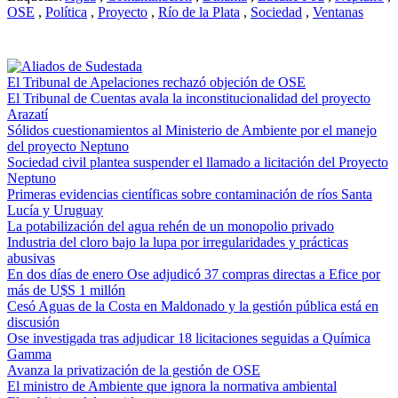
OSE
,
Política
,
Proyecto
,
Río de la Plata
,
Sociedad
,
Ventanas
El Tribunal de Apelaciones rechazó objeción de OSE
El Tribunal de Cuentas avala la inconstitucionalidad del proyecto
Arazatí
Sólidos cuestionamientos al Ministerio de Ambiente por el manejo
del proyecto Neptuno
Sociedad civil plantea suspender el llamado a licitación del Proyecto
Neptuno
Primeras evidencias científicas sobre contaminación de ríos Santa
Lucía y Uruguay
La potabilización del agua rehén de un monopolio privado
Industria del cloro bajo la lupa por irregularidades y prácticas
abusivas
En dos días de enero Ose adjudicó 37 compras directas a Efice por
más de U$S 1 millón
Cesó Aguas de la Costa en Maldonado y la gestión pública está en
discusión
Ose investigada tras adjudicar 18 licitaciones seguidas a Química
Gamma
Avanza la privatización de la gestión de OSE
El ministro de Ambiente que ignora la normativa ambiental