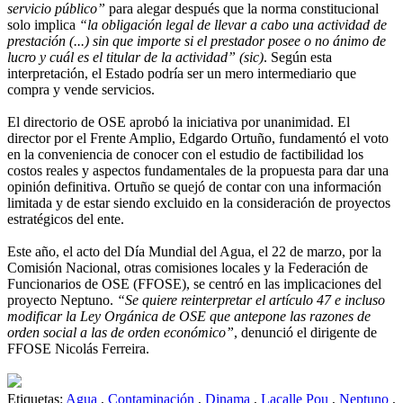
servicio público”
para alegar después que la norma constitucional
solo implica
“la obligación legal de llevar a cabo una actividad de
prestación (...) sin que importe si el prestador posee o no ánimo de
lucro y cuál es el titular de la actividad” (sic)
. Según esta
interpretación, el Estado podría ser un mero intermediario que
compra y vende servicios.
El directorio de OSE aprobó la iniciativa por unanimidad. El
director por el Frente Amplio, Edgardo Ortuño, fundamentó el voto
en la conveniencia de conocer con el estudio de factibilidad los
costos reales y aspectos fundamentales de la propuesta para dar una
opinión definitiva. Ortuño se quejó de contar con una información
limitada y de estar siendo excluido en la consideración de proyectos
estratégicos del ente.
Este año, el acto del Día Mundial del Agua, el 22 de marzo, por la
Comisión Nacional, otras comisiones locales y la Federación de
Funcionarios de OSE (FFOSE), se centró en las implicaciones del
proyecto Neptuno.
“Se quiere reinterpretar el artículo 47 e incluso
modificar la Ley Orgánica de OSE que antepone las razones de
orden social a las de orden económico”
, denunció el dirigente de
FFOSE Nicolás Ferreira.
Etiquetas:
Agua
,
Contaminación
,
Dinama
,
Lacalle Pou
,
Neptuno
,