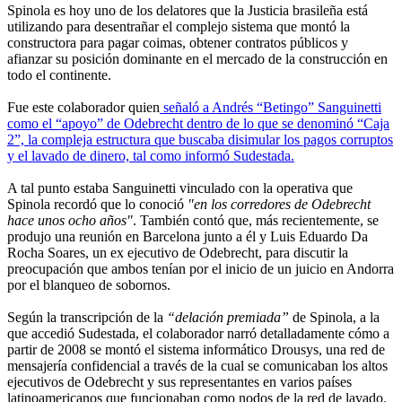
Spinola es hoy uno de los delatores que la Justicia brasileña está
utilizando para desentrañar el complejo sistema que montó la
constructora para pagar coimas, obtener contratos públicos y
afianzar su posición dominante en el mercado de la construcción en
todo el continente.
Fue este colaborador quien
señaló a Andrés “Betingo” Sanguinetti
como el “apoyo” de Odebrecht dentro de lo que se denominó “Caja
2”, la compleja estructura que buscaba disimular los pagos corruptos
y el lavado de dinero, tal como informó Sudestada.
A tal punto estaba Sanguinetti vinculado con la operativa que
Spinola recordó que lo conoció
"en los corredores de Odebrecht
hace unos ocho años"
. También contó que, más recientemente, se
produjo una reunión en Barcelona junto a él y Luis Eduardo Da
Rocha Soares, un ex ejecutivo de Odebrecht, para discutir la
preocupación que ambos tenían por el inicio de un juicio en Andorra
por el blanqueo de sobornos.
Según la transcripción de la
“delación premiada”
de Spinola, a la
que accedió Sudestada, el colaborador narró detalladamente cómo a
partir de 2008 se montó el sistema informático Drousys, una red de
mensajería confidencial a través de la cual se comunicaban los altos
ejecutivos de Odebrecht y sus representantes en varios países
latinoamericanos que funcionaban como nodos de la red de lavado.