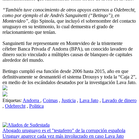
“También tuve conocimiento de otros apoyos externos a Odebrecht,
como por ejemplo el de Andrés Sanguinetti (“Betingo”), en
Montevideo”
, dijo Spinola, que incluyó el sobrenombre del contacto
uruguayo en su testimonio, lo cual demuestra el grado de
relacionamiento que tenían.
Sanguinetti fue representante en Montevideo de la tristemente
célebre Banca Privada d' Andorra (BPA), un conocido lavadero de
dinero sucio vinculado a múltiples causas de blanqueo de capitales
alrededor del mundo.
Betingo cumplió esa función desde 2006 hasta 2015, año en que
definitivamente se desmanteló el sistema Drousys y toda la “Caja 2”,
en medio de los escándalos desatados por la investigación Lava Jato.
Etiquetas:
Andorra
,
Coimas
,
Justicia
,
Lava Jato
,
Lavado de dinero
,
Odebrecht
,
Politica
Abogado uruguayo es el "testaferro" de la corrupción española
Uruguay aparece cada vez más involucrado en caso Lava Jato