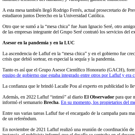
A esta mesa también llegó Rodrigo Ferrés, actual prosecretario de Pr
estudiaron juntos Derecho en la Universidad Católica.
Otro que se sumó a la “mesa chica” fue Juan Ignacio Seré, otro amigo
de las empresas integrante del Grupo Seré contrató los servicios del 
Asesor en la pandemia y en la LUC
La ascendencia de Lafluf en la “mesa chica” y en el gobierno fue crec
crisis que debió sortear, en especial la sequía y la pandemia.
Tanto es así que el Grupo Asesor Científico Honorario (GACH), form
equipo de gobierno que estaba integrado entre otros por Lafluf y era 
La confianza que le brindó Lacalle Pou al experto en publicidad lo ll
Además, en 2022 Lafluf “intimó” al diario
El Observador
para que n
informó el semanario
Brecha
.
En su momento, los propietarios del med
Entre sus varias tareas Lafluf fue el encargado de la campaña para m
de un referéndum.
En noviembre de 2021 Lafluf realizó una reunión de coordinación de la
instancia, el publicista informó que el desafío se centraba en el desc