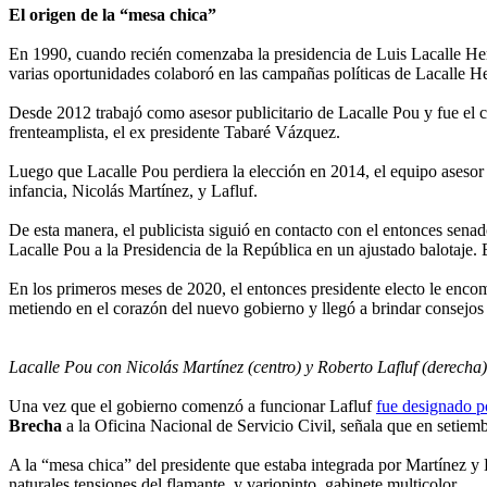
El origen de la “mesa chica”
En 1990, cuando recién comenzaba la presidencia de Luis Lacalle Herr
varias oportunidades colaboró en las campañas políticas de Lacalle He
Desde 2012 trabajó como asesor publicitario de Lacalle Pou y fue el c
frenteamplista, el ex presidente Tabaré Vázquez.
Luego que Lacalle Pou perdiera la elección en 2014, el equipo asesor 
infancia, Nicolás Martínez, y Lafluf.
De esta manera, el publicista siguió en contacto con el entonces senad
Lacalle Pou a la Presidencia de la República en un ajustado balotaje.
En los primeros meses de 2020, el entonces presidente electo le enco
metiendo en el corazón del nuevo gobierno y llegó a brindar consejos y
Lacalle Pou con Nicolás Martínez (centro) y Roberto Lafluf (derecha)
Una vez que el gobierno comenzó a funcionar Lafluf
fue designado p
Brecha
a la Oficina Nacional de Servicio Civil, señala que en setiem
A la “mesa chica” del presidente que estaba integrada por Martínez y 
naturales tensiones del flamante, y variopinto, gabinete multicolor.