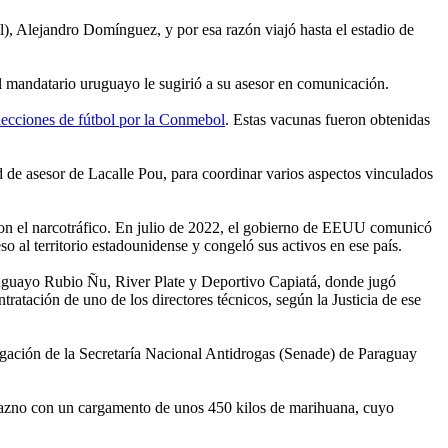
), Alejandro Domínguez, y por esa razón viajó hasta el estadio de
l mandatario uruguayo le sugirió a su asesor en comunicación.
elecciones de fútbol por la Conmebol
. Estas vacunas fueron obtenidas
 de asesor de Lacalle Pou, para coordinar varios aspectos vinculados
on el narcotráfico. En julio de 2022, el gobierno de EEUU comunicó
eso al territorio estadounidense y congeló sus activos en ese país.
araguayo Rubio Ñu, River Plate y Deportivo Capiatá, donde jugó
atación de uno de los directores técnicos, según la Justicia de ese
igación de la Secretaría Nacional Antidrogas (Senade) de Paraguay
razno con un cargamento de unos 450 kilos de marihuana, cuyo