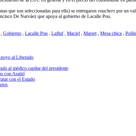
onas que son seleccionadas para ello) se entregaron
vouchers
por un val
ncisco De Narváez que apoya al gobierno de Lacalle Pou.
,
Gobierno
,
Lacalle Pou
,
Lafluf
,
Maciel
,
Marset
,
Mesa chica
,
Polít
 Apoyo al Liberado
aís al médico capilar del presidente
io con Aratirí
ratar con el Estado
rios