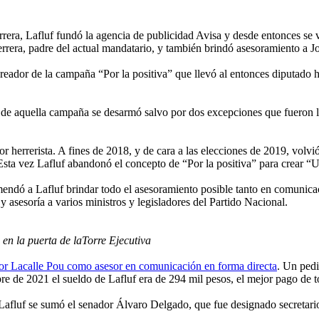
era, Lafluf fundó la agencia de publicidad Avisa y desde entonces se v
rrera, padre del actual mandatario, y también brindó asesoramiento a J
reador de la campaña “Por la positiva” que llevó al entonces diputado h
de aquella campaña se desarmó salvo por dos excepciones que fueron los
or herrerista. A fines de 2018, y de cara a las elecciones de 2019, volv
 Esta vez Lafluf abandonó el concepto de “Por la positiva” para crear “
mendó a Lafluf brindar todo el asesoramiento posible tanto en comunica
 asesoría a varios ministros y legisladores del Partido Nacional.
 en la puerta de laTorre Ejecutiva
or Lacalle Pou como asesor en comunicación en forma directa
. Un pedi
bre de 2021 el sueldo de Lafluf era de 294 mil pesos, el mejor pago de 
Lafluf se sumó el senador Álvaro Delgado, que fue designado secretario 