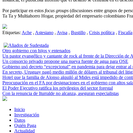
Por participar en estos
focus groups
(discusiones entre grupos de pers
Ta Ta y Multiahorro Hogar, propiedad del empresario colombiano Fra
Etiquetas:
Ache
,
Astesiano
,
Avisa
,
Bustillo
,
Crisis política
,
Fiscalía
Otro gobierno con hijos y entenados
Un pastor evangélico y cantante de rock al frente de la Dirección de
Un consorcio privado propone una nueva fuente de agua para OSE
Gobierno usó decreto “excepcional” en pandemia para dejar entrar al p
En secreto, Uruguay pagó medio millón de dólares al tribunal del litig
Hotel que la familia de Alonso alquiló al Mides está impedido de cont
Preocupación en el FA por designaciones en el gobierno con altos sala
El Poder Ejecutivo ratifica los privilegios del sector forestal
Con la renuncia de Iturralde no alcanza, aseguran especialistas
Inicio
Investigación
Datos
Quién Paga
Actualidad