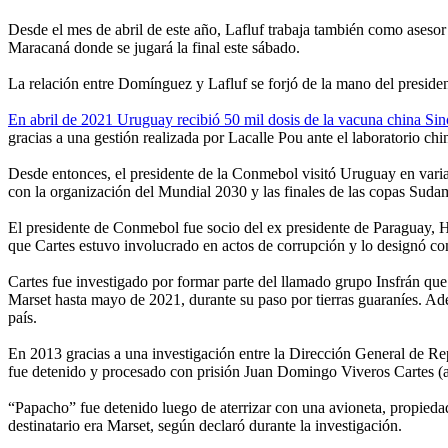
Desde el mes de abril de este año, Lafluf trabaja también como aseso
Maracaná donde se jugará la final este sábado.
La relación entre Domínguez y Lafluf se forjó de la mano del preside
En abril de 2021 Uruguay recibió 50 mil dosis de la vacuna china Sin
gracias a una gestión realizada por Lacalle Pou ante el laboratorio c
Desde entonces, el presidente de la Conmebol visitó Uruguay en varia
con la organización del Mundial 2030 y las finales de las copas Suda
El presidente de Conmebol fue socio del ex presidente de Paraguay, 
que Cartes estuvo involucrado en actos de corrupción y lo designó 
Cartes fue investigado por formar parte del llamado grupo Insfrán qu
Marset hasta mayo de 2021, durante su paso por tierras guaraníes. Ade
país.
En 2013 gracias a una investigación entre la Dirección General de Re
fue detenido y procesado con prisión Juan Domingo Viveros Cartes (al
“Papacho” fue detenido luego de aterrizar con una avioneta, propie
destinatario era Marset, según declaró durante la investigación.