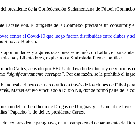
r del presidente de la Confederación Sudamericana de Fútbol (Conmebol
nte Lacalle Pou. El dirigente de la Conmebol precisaba un consultor y e
ovac contra el Covid-19 que luego fueron distribuidas entre clubes y s
hino Sinovac Biotech.
s oportunidades y algunas ocasiones se reunió con Lafluf, en su calidad
mericana y Libertadores, explicaron a
Sudestada
fuentes políticas.
Horacio Cartes, acusado por EEUU de lavado de dinero y de vínculos c
como
“significativamente corrupto”
. Por esa razón, se le prohibió el ingr
e blanqueaba dinero del narcotráfico a través de los clubes de fútbol p
más, Marset estuvo vinculado a Rubio Ñu, donde formó parte de la contr
presión del Tráfico Ilícito de Drogas de Uruguay y la Unidad de Invest
ias “Papacho”), tío del ex presidente Cartes.
dad del ex presidente paraguayo, en un campo en el departamento de Du