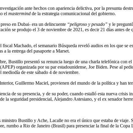
investigación ante hechos con apariencia delictiva, por la presunta des
mo el
mastermind
de la estrategia comunicacional del gobierno.
 preso en Dubai- era un delincuente
“peligroso y pesado”
y le preguntó
ción se produjo el 3 de noviembre de 2021, es decir 21 días antes de q
el fiscal Machado, el semanario Búsqueda reveló audios en los que se es
as a la entrega del pasaporte a Marset.
re, Bustillo presentó su renuncia luego de una charla telefónica con el
(APEP) organizada por su par estadounidense, Joe Biden. Pese al pedid
el mediodía de este sábado 4 de noviembre.
l Interior, Guillermo Maciel, provienen del mundo de la política y han t
ncia de su presencia, y de su poder, cuando estalló esta nueva crisis in
 de la seguridad presidencial, Alejandro Astesiano, y el ex senador herr
 ministro Bustillo y Ache, Lacalle no era el único que estaba de viaje.
re, rumbo a Rio de Janeiro (Brasil) para presenciar la final de la Copa