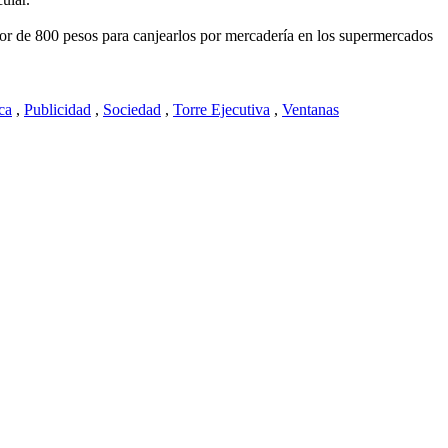
or de 800 pesos para canjearlos por mercadería en los supermercados
ica
,
Publicidad
,
Sociedad
,
Torre Ejecutiva
,
Ventanas