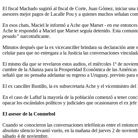
El fiscal Machado sugirió al fiscal de Corte, Juan Gómez, iniciar una 
asesores mejor pagos de Lacalle Pou y a quienes muchos señalan co
En esos chats, Maciel le informó a Ache que Marset - en ese entonces
Ache le respondió a Maciel que Marset seguía detenido. Esta comunica
pesado”
narcotraficante.
Minutos después que la ex vicecanciller brindara su declaración ante 
celular para que no entregara a la Justicia las conversaciones vinculad
El mismo día que se revelaron estos audios, el miércoles 1º de noviemb
cumbre de la Alianza para la Prosperidad Económica de las Américas 
señaló que no pensaba adelantar su regreso a Uruguay, previsto para 
El ex canciller Bustillo, la ex subsecretaria Ache y el viceministro de
En el caso de Lafluf la mayoría de la población comenzó a tener concie
opacar los escándalos políticos y judiciales que ocasionaron el ex jefe
El asesor de la Conmebol
Cuando se conocieron las conversaciones telefónicas entre el entonces
absoluto silencio levantó vuelo, en la mañana del jueves 2 de noviemb
sábado 4 de noviembre.