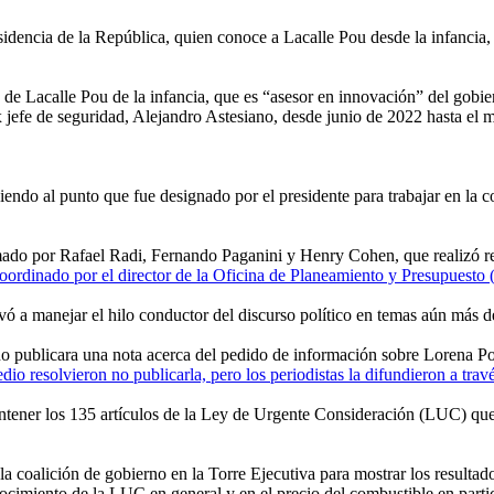
esidencia de la República, quien conoce a Lacalle Pou desde la infanci
 de Lacalle Pou de la infancia, que es “asesor en innovación” del gobi
ex jefe de seguridad, Alejandro Astesiano, desde junio de 2022 hasta el
iendo al punto que fue designado por el presidente para trabajar en la 
ado por Rafael Radi, Fernando Paganini y Henry Cohen, que realizó re
coordinado por el director de la Oficina de Planeamiento y Presupuesto 
evó a manejar el hilo conductor del discurso político en temas aún más 
o publicara una nota acerca del pedido de información sobre Lorena Pon
io resolvieron no publicarla, pero los periodistas la difundieron a travé
antener los 135 artículos de la Ley de Urgente Consideración (LUC) que
 coalición de gobierno en la Torre Ejecutiva para mostrar los resultad
onocimiento de la LUC en general y en el precio del combustible en partic