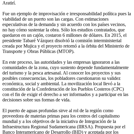
Aratirí.
Fue un ejemplo de improvisación e irresponsabilidad política pues la
viabilidad de un puerto son las cargas. Con estimaciones
especulativas de la demanda y sin acuerdo con los países vecinos,
no hay cómo sustentar la obra. Sólo los estudios contratados, que
quedaron en un cajón, costaron 6 millones de dólares. En 2015, el
presidente Tabaré Vázquez disolvió la comisión interministerial
creada por Mujica y el proyecto retornó a la órbita del Ministerio de
Transporte y Obras Públicas (MTOP).
En este proceso, las autoridades y las empresas ignoraron a las
comunidades de la zona, cuyo sustento depende fundamentalmente
del turismo y la pesca artesanal. Al conocer los proyectos y sus
posibles consecuencias, los pobladores cuestionaron su validez
económica, social y ambiental. La movilización local llevó a la
constitución de la Confederación de los Pueblos Costeros (CPC)
con el fin de exigir el derecho a ser informados y a participar en las
decisiones sobre sus formas de vida.
El puerto de aguas profundas sirve al rol de la región como
proveedora de materias primas para los centros del capitalismo
mundial y a los objetivos de la iniciativa de Integración de la
Infraestructura Regional Sudamericana (IIRSA). Propuesta por el
Banco Interamericano de Desarrollo (BID) y aceptada por los