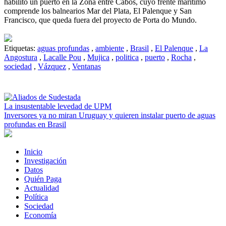
habilitó un puerto en la Zona entre Cabos, cuyo frente marítimo
comprende los balnearios Mar del Plata, El Palenque y San
Francisco, que queda fuera del proyecto de Porta do Mundo.
Etiquetas:
aguas profundas
,
ambiente
,
Brasil
,
El Palenque
,
La
Angostura
,
Lacalle Pou
,
Mujica
,
politica
,
puerto
,
Rocha
,
sociedad
,
Vázquez
,
Ventanas
La insustentable levedad de UPM
Inversores ya no miran Uruguay y quieren instalar puerto de aguas
profundas en Brasil
Inicio
Investigación
Datos
Quién Paga
Actualidad
Política
Sociedad
Economía