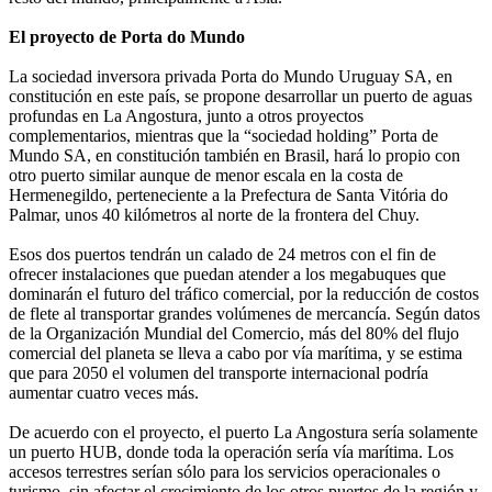
El proyecto de Porta do Mundo
La sociedad inversora privada Porta do Mundo Uruguay SA, en
constitución en este país, se propone desarrollar un puerto de aguas
profundas en La Angostura, junto a otros proyectos
complementarios, mientras que la “sociedad holding” Porta de
Mundo SA, en constitución también en Brasil, hará lo propio con
otro puerto similar aunque de menor escala en la costa de
Hermenegildo, perteneciente a la Prefectura de Santa Vitória do
Palmar, unos 40 kilómetros al norte de la frontera del Chuy.
Esos dos puertos tendrán un calado de 24 metros con el fin de
ofrecer instalaciones que puedan atender a los megabuques que
dominarán el futuro del tráfico comercial, por la reducción de costos
de flete al transportar grandes volúmenes de mercancía. Según datos
de la Organización Mundial del Comercio, más del 80% del flujo
comercial del planeta se lleva a cabo por vía marítima, y se estima
que para 2050 el volumen del transporte internacional podría
aumentar cuatro veces más.
De acuerdo con el proyecto, el puerto La Angostura sería solamente
un puerto HUB, donde toda la operación sería vía marítima. Los
accesos terrestres serían sólo para los servicios operacionales o
turismo, sin afectar el crecimiento de los otros puertos de la región y