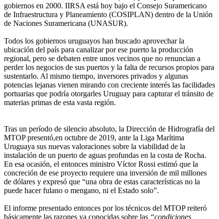
gobiernos en 2000. IIRSA está hoy bajo el Consejo Suramericano
de Infraestructura y Planeamiento (COSIPLAN) dentro de la Unión
de Naciones Suramericana (UNASUR).
Todos los gobiernos uruguayos han buscado aprovechar la
ubicación del país para canalizar por ese puerto la producción
regional, pero se debaten entre unos vecinos que no renuncian a
perder los negocios de sus puertos y la falta de recursos propios para
sustentarlo. Al mismo tiempo, inversores privados y algunas
potencias lejanas vienen mirando con creciente interés las facilidades
portuarias que podría otorgarles Uruguay para capturar el tránsito de
materias primas de esta vasta región.
Tras un período de silencio absoluto, la Dirección de Hidrografía del
MTOP presentó,en octubre de 2019, ante la Liga Marítima
Uruguaya sus nuevas valoraciones sobre la viabilidad de la
instalación de un puerto de aguas profundas en la costa de Rocha.
En esa ocasión, el entonces ministro Víctor Rossi estimó que la
concreción de ese proyecto requiere una inversión de mil millones
de dólares y expresó que “una obra de estas características no la
puede hacer fulano o mengano, ni el Estado solo”.
El informe presentado entonces por los técnicos del MTOP reiteró
básicamente las razones ya conocidas sobre las
“condiciones