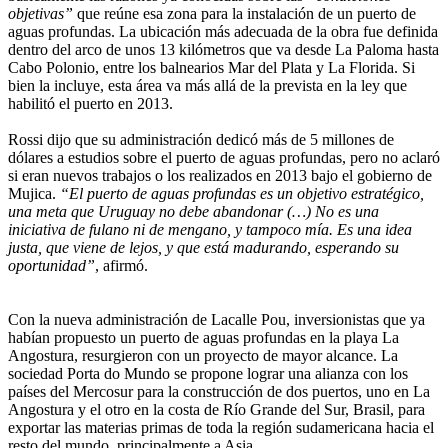
objetivas”
que reúne esa zona para la instalación de un puerto de
aguas profundas. La ubicación más adecuada de la obra fue definida
dentro del arco de unos 13 kilómetros que va desde La Paloma hasta
Cabo Polonio, entre los balnearios Mar del Plata y La Florida. Si
bien la incluye, esta área va más allá de la prevista en la ley que
habilitó el puerto en 2013.
Rossi dijo que su administración dedicó más de 5 millones de
dólares a estudios sobre el puerto de aguas profundas, pero no aclaró
si eran nuevos trabajos o los realizados en 2013 bajo el gobierno de
Mujica.
“El puerto de aguas profundas es un objetivo estratégico,
una meta que Uruguay no debe abandonar (…) No es una
iniciativa de fulano ni de mengano, y tampoco mía. Es una idea
justa, que viene de lejos, y que está madurando, esperando su
oportunidad”
, afirmó.
Con la nueva administración de Lacalle Pou, inversionistas que ya
habían propuesto un puerto de aguas profundas en la playa La
Angostura, resurgieron con un proyecto de mayor alcance. La
sociedad Porta do Mundo se propone lograr una alianza con los
países del Mercosur para la construcción de dos puertos, uno en La
Angostura y el otro en la costa de Río Grande del Sur, Brasil, para
exportar las materias primas de toda la región sudamericana hacia el
resto del mundo, principalmente a Asia.