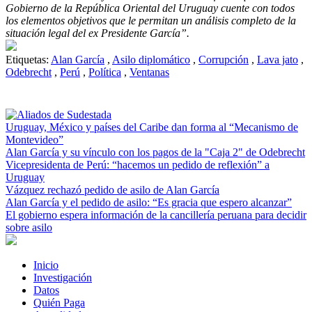
Gobierno de la República Oriental del Uruguay cuente con todos
los elementos objetivos que le permitan un análisis completo de la
situación legal del ex Presidente García”.
Etiquetas:
Alan García
,
Asilo diplomático
,
Corrupción
,
Lava jato
,
Odebrecht
,
Perú
,
Política
,
Ventanas
Uruguay, México y países del Caribe dan forma al “Mecanismo de
Montevideo”
Alan García y su vínculo con los pagos de la "Caja 2" de Odebrecht
Vicepresidenta de Perú: “hacemos un pedido de reflexión” a
Uruguay
Vázquez rechazó pedido de asilo de Alan García
Alan García y el pedido de asilo: “Es gracia que espero alcanzar”
El gobierno espera información de la cancillería peruana para decidir
sobre asilo
Inicio
Investigación
Datos
Quién Paga