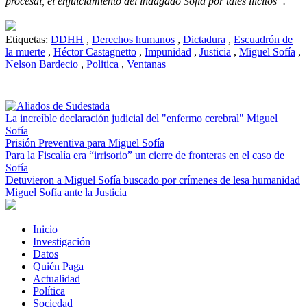
procesal, el enjuiciamiento del indagado Sofía por tales ilícitos”.
Etiquetas:
DDHH
,
Derechos humanos
,
Dictadura
,
Escuadrón de
la muerte
,
Héctor Castagnetto
,
Impunidad
,
Justicia
,
Miguel Sofía
,
Nelson Bardecio
,
Politica
,
Ventanas
La increíble declaración judicial del "enfermo cerebral" Miguel
Sofía
Prisión Preventiva para Miguel Sofía
Para la Fiscalía era “irrisorio” un cierre de fronteras en el caso de
Sofía
Detuvieron a Miguel Sofía buscado por crímenes de lesa humanidad
Miguel Sofía ante la Justicia
Inicio
Investigación
Datos
Quién Paga
Actualidad
Política
Sociedad