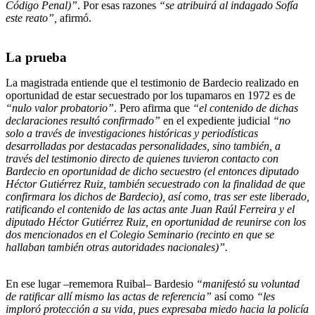
Código Penal)”
. Por esas razones
“se atribuirá al indagado Sofía
este reato”,
afirmó.
La prueba
La magistrada entiende que el testimonio de Bardecio realizado en
oportunidad de estar secuestrado por los tupamaros en 1972 es de
“nulo valor probatorio”
. Pero afirma que
“el contenido de dichas
declaraciones resultó confirmado”
en el expediente judicial
“no
solo a través de investigaciones históricas y periodísticas
desarrolladas por destacadas personalidades, sino también, a
través del testimonio directo de quienes tuvieron contacto con
Bardecio en oportunidad de dicho secuestro (el entonces diputado
Héctor Gutiérrez Ruiz, también secuestrado con la finalidad de que
confirmara los dichos de Bardecio), así como, tras ser este liberado,
ratificando el contenido de las actas ante Juan Raúl Ferreira y el
diputado Héctor Gutiérrez Ruiz, en oportunidad de reunirse con los
dos mencionados en el Colegio Seminario (recinto en que se
hallaban también otras autoridades nacionales)”.
En ese lugar –rememora Ruibal– Bardesio
“manifestó su voluntad
de ratificar allí mismo las actas de referencia”
así como
“les
imploró protección a su vida, pues expresaba miedo hacia la policía