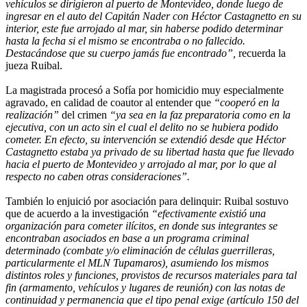
vehículos se dirigieron al puerto de Montevideo, donde luego de
ingresar en el auto del Capitán Nader con Héctor Castagnetto en su
interior, este fue arrojado al mar, sin haberse podido determinar
hasta la fecha si el mismo se encontraba o no fallecido.
Destacándose que su cuerpo jamás fue encontrado”,
recuerda la
jueza Ruibal.
La magistrada procesó a Sofía por homicidio muy especialmente
agravado, en calidad de coautor al entender que
“cooperó en la
realización”
del crimen
“ya sea en la faz preparatoria como en la
ejecutiva, con un acto sin el cual el delito no se hubiera podido
cometer. En efecto, su intervención se extendió desde que Héctor
Castagnetto estaba ya privado de su libertad hasta que fue llevado
hacia el puerto de Montevideo y arrojado al mar, por lo que al
respecto no caben otras consideraciones”.
También lo enjuició por asociación para delinquir: Ruibal sostuvo
que de acuerdo a la investigación
“efectivamente existió una
organización para cometer ilícitos, en donde sus integrantes se
encontraban asociados en base a un programa criminal
determinado (combate y/o eliminación de células guerrilleras,
particularmente el MLN Tupamaros), asumiendo los mismos
distintos roles y funciones, provistos de recursos materiales para tal
fin (armamento, vehículos y lugares de reunión) con las notas de
continuidad y permanencia que el tipo penal exige (artículo 150 del