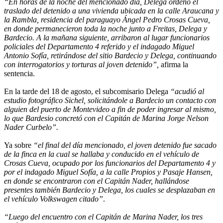
“En horas de la noche del mencionado día, Delega ordenó el
traslado del detenido a una vivienda ubicada en la calle Araucana y
la Rambla, residencia del paraguayo Ángel Pedro Crosas Cueva,
en donde permanecieron toda la noche junto a Freitas, Delega y
Bardecio. A la mañana siguiente, arribaron al lugar funcionarios
policiales del Departamento 4 referido y el indagado Miguel
Antonio Sofía, retirándose del sitio Bardecio y Delega, continuando
con interrogatorios y torturas al joven detenido”,
afirma la
sentencia.
En la tarde del 18 de agosto, el subcomisario Delega
“acudió al
estudio fotográfico Sichel, solicitándole a Bardecio un contacto con
alguien del puerto de Montevideo a fin de poder ingresar al mismo,
lo que Bardesio concretó con el Capitán de Marina Jorge Nelson
Nader Curbelo”.
Ya sobre
“el final del día mencionado, el joven detenido fue sacado
de la finca en la cual se hallaba y conducido en el vehículo de
Crosas Cueva, ocupado por los funcionarios del Departamento 4 y
por el indagado Miguel Sofía, a la calle Propios y Pasaje Hansen,
en donde se encontraron con el Capitán Nader, hallándose
presentes también Bardecio y Delega, los cuales se desplazaban en
el vehículo Volkswagen citado”
.
“Luego del encuentro con el Capitán de Marina Nader, los tres