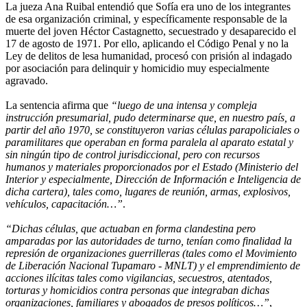
La jueza Ana Ruibal entendió que Sofía era uno de los integrantes
de esa organización criminal, y específicamente responsable de la
muerte del joven Héctor Castagnetto, secuestrado y desaparecido el
17 de agosto de 1971. Por ello, aplicando el Código Penal y no la
Ley de delitos de lesa humanidad, procesó con prisión al indagado
por asociación para delinquir y homicidio muy especialmente
agravado.
La sentencia afirma que
“luego de una intensa y compleja
instrucción presumarial, pudo determinarse que, en nuestro país, a
partir del año 1970, se constituyeron varias células parapoliciales o
paramilitares que operaban en forma paralela al aparato estatal y
sin ningún tipo de control jurisdiccional, pero con recursos
humanos y materiales proporcionados por el Estado (Ministerio del
Interior y especialmente, Dirección de Información e Inteligencia de
dicha cartera), tales como, lugares de reunión, armas, explosivos,
vehículos, capacitación…”
.
“Dichas células, que actuaban en forma clandestina pero
amparadas por las autoridades de turno, tenían como finalidad la
represión de organizaciones guerrilleras (tales como el Movimiento
de Liberación Nacional Tupamaro - MNLT) y el emprendimiento de
acciones ilícitas tales como vigilancias, secuestros, atentados,
torturas y homicidios contra personas que integraban dichas
organizaciones, familiares y abogados de presos políticos…”
,