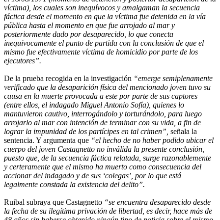
víctima), los cuales son inequívocos y amalgaman la secuencia
fáctica desde el momento en que la víctima fue detenida en la vía
pública hasta el momento en que fue arrojado al mar y
posteriormente dado por desaparecido, lo que conecta
inequívocamente el punto de partida con la conclusión de que el
mismo fue efectivamente víctima de homicidio por parte de los
ejecutores”.
De la prueba recogida en la investigación
“emerge semiplenamente
verificado que la desaparición física del mencionado joven tuvo su
causa en la muerte provocada a este por parte de sus captores
(entre ellos, el indagado Miguel Antonio Sofía), quienes lo
mantuvieron cautivo, interrogándolo y torturándolo, para luego
arrojarlo al mar con intención de terminar con su vida, a fin de
lograr la impunidad de los partícipes en tal crimen”,
señala la
sentencia. Y argumenta que
“el hecho de no haber podido ubicar el
cuerpo del joven Castagnetto no inválida la presente conclusión,
puesto que, de la secuencia fáctica relatada, surge razonablemente
y certeramente que el mismo ha muerto como consecuencia del
accionar del indagado y de sus ‘colegas’, por lo que está
legalmente constada la existencia del delito”.
Ruibal subraya que Castagnetto
“se encuentra desaparecido desde
la fecha de su ilegítima privación de libertad, es decir, hace más de
48 años sin haberse obtenido ningún tipo de noticia sobre el mismo