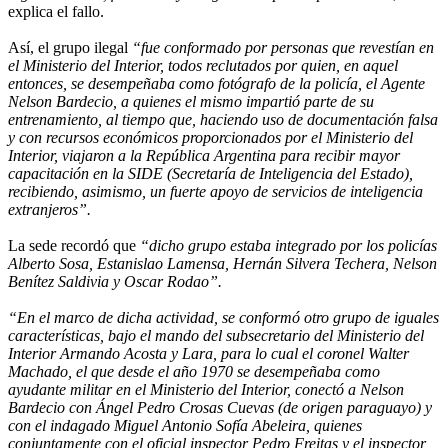
explica el fallo.
Así, el grupo ilegal
“fue conformado por personas que revestían en
el Ministerio del Interior, todos reclutados por quien, en aquel
entonces, se desempeñaba como fotógrafo de la policía, el Agente
Nelson Bardecio, a quienes el mismo impartió parte de su
entrenamiento, al tiempo que, haciendo uso de documentación falsa
y con recursos económicos proporcionados por el Ministerio del
Interior, viajaron a la República Argentina para recibir mayor
capacitación en la SIDE (Secretaría de Inteligencia del Estado),
recibiendo, asimismo, un fuerte apoyo de servicios de inteligencia
extranjeros”.
La sede recordó que
“dicho grupo estaba integrado por los policías
Alberto Sosa, Estanislao Lamensa, Hernán Silvera Techera, Nelson
Benítez Saldivia y Oscar Rodao”.
“En el marco de dicha actividad, se conformó otro grupo de iguales
características, bajo el mando del subsecretario del Ministerio del
Interior Armando Acosta y Lara, para lo cual el coronel Walter
Machado, el que desde el año 1970 se desempeñaba como
ayudante militar en el Ministerio del Interior, conectó a Nelson
Bardecio con Ángel Pedro Crosas Cuevas (de origen paraguayo) y
con el indagado Miguel Antonio Sofía Abeleira, quienes
conjuntamente con el oficial inspector Pedro Freitas y el inspector