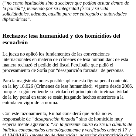
(“no como institución sino a sectores que podían actuar dentro de
la policía”), temiendo por su integridad física y su vida,
solicitándoles, además, auxilio para ser entregado a autoridades
diplomáticas”.
Rechazos: lesa humanidad y dos homicidios del
escuadrón
La jueza no aplicó los fundamentos de las convenciones
internacionales en materia de crímenes de lesa humanidad: de esta
manera rechazó el pedido del fiscal Perciballe que pidió el
procesamiento de Sofía por “desaparición forzada” de personas.
Para la magistrada no es posible aplicar esta figura penal contenida
en la ley 18.026 (Crímenes de lesa humanidad), vigente desde 2006,
porque –según entiende–se violaría el principio de irretroactividad
de la ley penal en tanto se están juzgando hechos anteriores a la
entrada en vigor de la norma.
Con este razonamiento, Ruibal consideró que Sofía no es
responsable de
“desaparición forzada”
sino de homicidio muy
especialmente agravado:
“En la presente causa existe un cúmulo de
indicios concatenados cronológicamente y verificados entre el 17 y
el 18/08/1971 (momento de detención y posterior desaparición de la