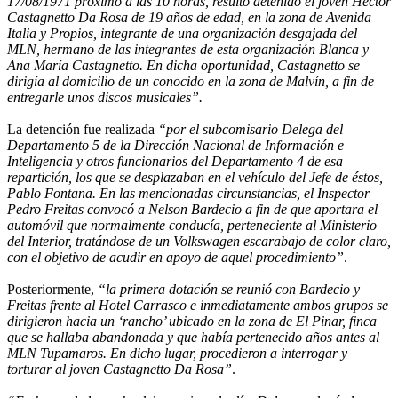
17/08/1971 próximo a las 10 horas, resultó detenido el joven Héctor
Castagnetto Da Rosa de 19 años de edad, en la zona de Avenida
Italia y Propios, integrante de una organización desgajada del
MLN, hermano de las integrantes de esta organización Blanca y
Ana María Castagnetto. En dicha oportunidad, Castagnetto se
dirigía al domicilio de un conocido en la zona de Malvín, a fin de
entregarle unos discos musicales”.
La detención fue realizada
“por el subcomisario Delega del
Departamento 5 de la Dirección Nacional de Información e
Inteligencia y otros funcionarios del Departamento 4 de esa
repartición, los que se desplazaban en el vehículo del Jefe de éstos,
Pablo Fontana. En las mencionadas circunstancias, el Inspector
Pedro Freitas convocó a Nelson Bardecio a fin de que aportara el
automóvil que normalmente conducía, perteneciente al Ministerio
del Interior, tratándose de un Volkswagen escarabajo de color claro,
con el objetivo de acudir en apoyo de aquel procedimiento”
.
Posteriormente,
“la primera dotación se reunió con Bardecio y
Freitas frente al Hotel Carrasco e inmediatamente ambos grupos se
dirigieron hacia un ‘rancho’ ubicado en la zona de El Pinar, finca
que se hallaba abandonada y que había pertenecido años antes al
MLN Tupamaros. En dicho lugar, procedieron a interrogar y
torturar al joven Castagnetto Da Rosa”
.