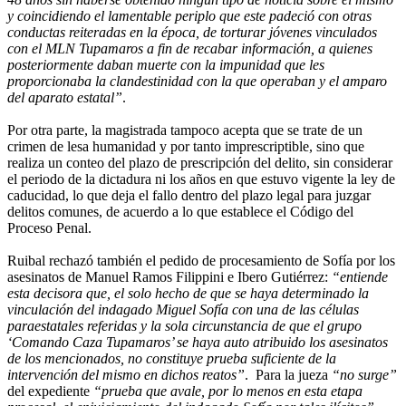
y coincidiendo el lamentable periplo que este padeció con otras
conductas reiteradas en la época, de torturar jóvenes vinculados
con el MLN Tupamaros a fin de recabar información, a quienes
posteriormente daban muerte con la impunidad que les
proporcionaba la clandestinidad con la que operaban y el amparo
del aparato estatal”
.
Por otra parte, la magistrada tampoco acepta que se trate de un
crimen de lesa humanidad y por tanto imprescriptible, sino que
realiza un conteo del plazo de prescripción del delito, sin considerar
el periodo de la dictadura ni los años en que estuvo vigente la ley de
caducidad, lo que deja el fallo dentro del plazo legal para juzgar
delitos comunes, de acuerdo a lo que establece el Código del
Proceso Penal.
Ruibal rechazó también el pedido de procesamiento de Sofía por los
asesinatos de Manuel Ramos Filippini e Ibero Gutiérrez:
“entiende
esta decisora que, el solo hecho de que se haya determinado la
vinculación del indagado Miguel Sofía con una de las células
paraestatales referidas y la sola circunstancia de que el grupo
‘Comando Caza Tupamaros’ se haya auto atribuido los asesinatos
de los mencionados, no constituye prueba suficiente de la
intervención del mismo en dichos reatos”
. Para la jueza
“no surge”
del expediente
“prueba que avale, por lo menos en esta etapa